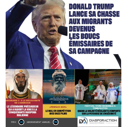
Accès gratuit
Gratuit
/accès limité
Quelques articles
Annonces
Tous les articles
Le magazine
CHOISIR LE FORFAIT