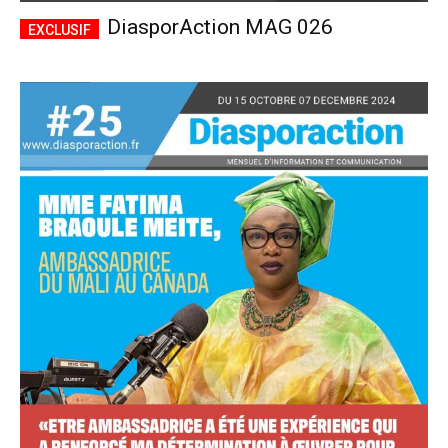
DiasporAction MAG 026
Accès complet
$
22
/ an
placeholder text
Le magazine
Tous les articles
Annonces
ANNUEL
MENSUEL