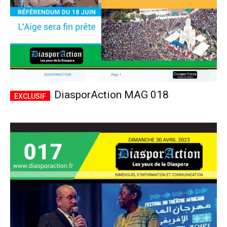
DiasporAction MAG 018