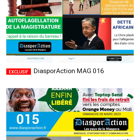
DiasporAction MAG 016