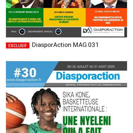
DiasporAction MAG 031