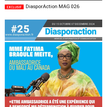
DiasporAction MAG 026
Accès complet
$
22
/ an
placeholder text
Le magazine
Tous les articles
Annonces
ANNUEL
MENSUEL