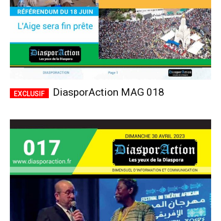
DiasporAction MAG 018