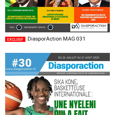
DiasporAction MAG 031