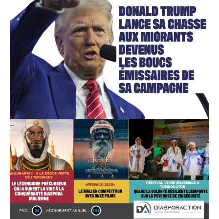
Accès gratuit
Gratuit
/accès limité
Quelques articles
Annonces
Tous les articles
Le magazine
CHOISIR LE FORFAIT