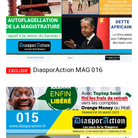
DiasporAction MAG 016