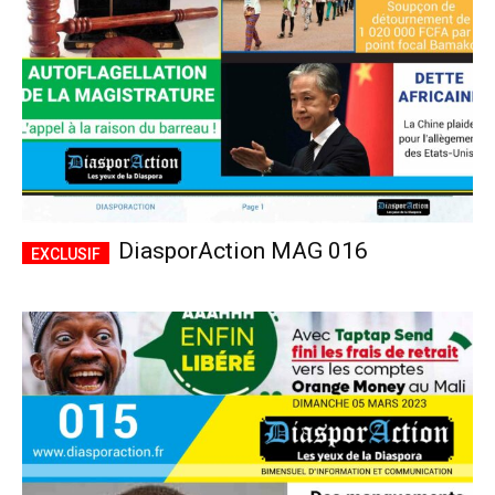
DiasporAction MAG 016