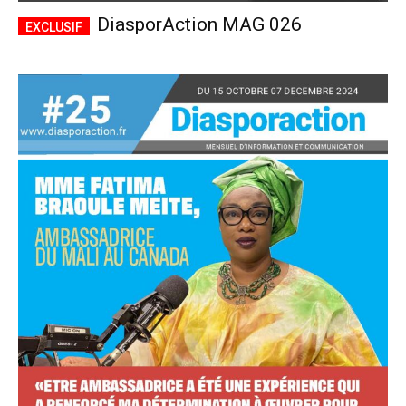
DiasporAction MAG 026
Accès complet
$
22
/ an
placeholder text
Le magazine
Tous les articles
Annonces
ANNUEL
MENSUEL