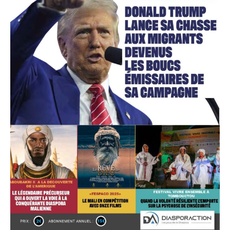
Accès gratuit
Gratuit
/accès limité
Quelques articles
Annonces
Tous les articles
Le magazine
CHOISIR LE FORFAIT