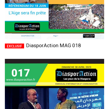
DiasporAction MAG 018