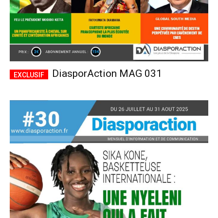
DiasporAction MAG 031