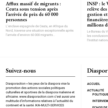
Afflux massif de migrants :
INSP : le 
Ceuta sous tension après
relève des
l’arrivée de près de 60 000
gestion et
personnes
financière
millions 
L'enclave espagnole de Ceuta, en Afrique du
Nord, traverse une situation exceptionnelle après
Le Bureau du Vé
l'arrivée d'environ 60 000 migrants...
les conclusions
l'Institut nationa
Suivez-nous
Diaspor
Diasporaction « les yeux de la diaspora vise la
ACCUEIL
promotion des actions sociales politiques
ACTUALITÉ
culturelles et sportives de la diaspora malienne et
POLITIQU
africaine. www.diasporaction.com c’est aussi une
multitude d’informations relatives à l’actualité du
INTERVIE
continent et la santé. IKA-MULTI-SERVICES
ECHOS DE