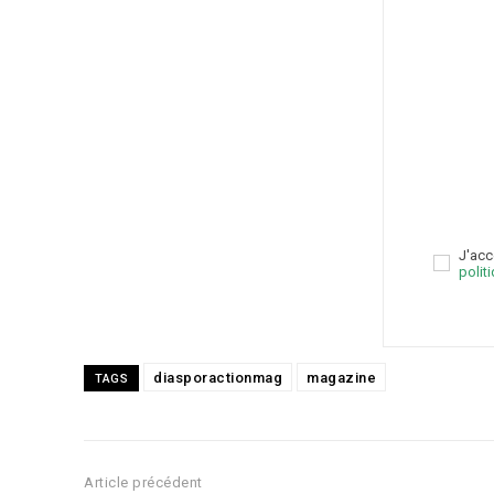
J'acc
polit
diasporactionmag
magazine
TAGS
Article précédent