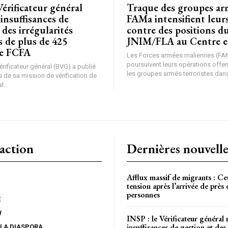
Vérificateur général
Traque des groupes arm
CH
 insuffisances de
FAMa intensifient leur
 des irrégularités
contre des positions d
s de plus de 425
JNIM/FLA au Centre e
de FCFA
Les Forces armées maliennes (FA
poursuivent leurs opérations offe
rificateur général (BVG) a publié
les groupes armés terroristes dans 
 de sa mission de vérification de
l...
action
Dernières nouvelle
Afflux massif de migrants : Ce
tension après l’arrivée de près
personnes
E
W
INSP : le Vérificateur général 
insuffisances de gestion et des 
 LA DIASPORA