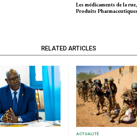
Les médicaments de la rue,
Produits Pharmaceutique
Accès complet
$
22
té
/ an
place
RELATED ARTICLES
Le magazine
Tous les articles
Annonces
ANNU
AIT
ACTUALITÉ