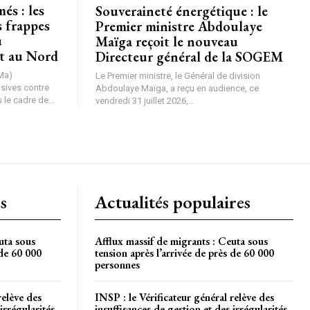
és : les
Souveraineté énergétique : le
OISIR LE FORFAIT
s frappes
Premier ministre Abdoulaye
u
Maïga reçoit le nouveau
t au Nord
Directeur général de la SOGEM
Ma)
Le Premier ministre, le Général de division
nsives contre
Abdoulaye Maïga, a reçu en audience, ce
le cadre de...
vendredi 31 juillet 2026,...
s
Actualités populaires
uta sous
Afflux massif de migrants : Ceuta sous
 de 60 000
tension après l’arrivée de près de 60 000
personnes
relève des
INSP : le Vérificateur général relève des
irrégularités
insuffisances de gestion et des irrégularités