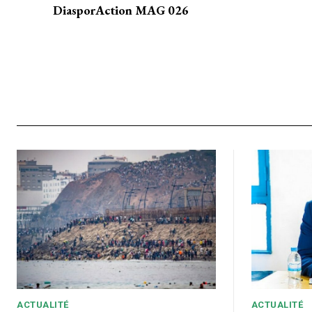
DiasporAction MAG 026
Accès gratuit
Gratuit
/accès limi
Quelques articles
Annonces
Tous les articles
Le magazine
CHOISIR LE FORF
ACTUALITÉ
ACTUALITÉ