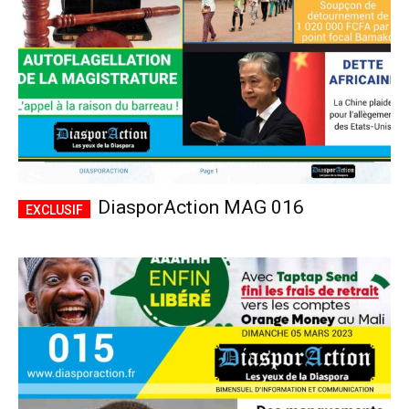
DiasporAction MAG 016