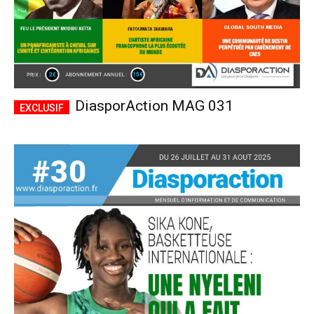
DiasporAction MAG 031