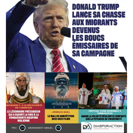
Accès gratuit
Gratuit
/accès limité
Quelques articles
Annonces
Tous les articles
Le magazine
CHOISIR LE FORFAIT