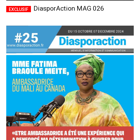
DiasporAction MAG 026
Accès complet
$
22
/ an
placeholder text
Le magazine
Tous les articles
Annonces
ANNUEL
MENSUEL