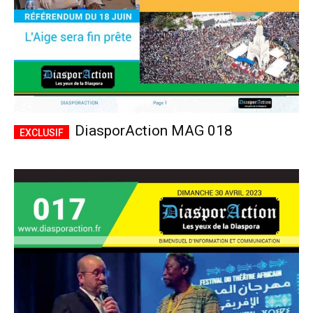
DiasporAction MAG 018