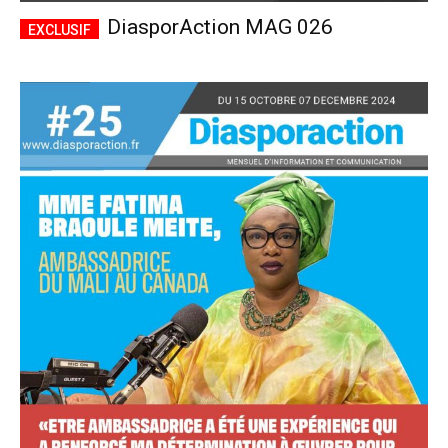
DiasporAction MAG 026
Accès complet
$
22
/ an
placeholder text
Le magazine
Tous les articles
Annonces
ANNUEL
MENSUEL