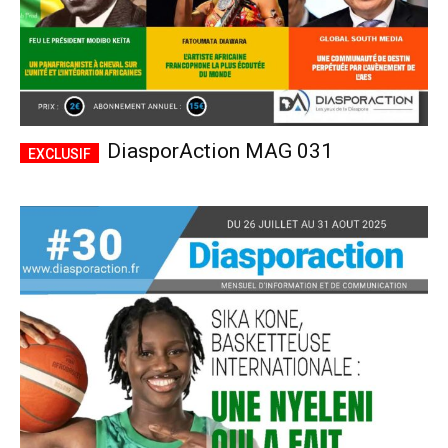
DiasporAction MAG 031