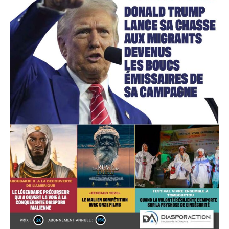
Accès gratuit
Gratuit
/accès limité
Quelques articles
Annonces
Tous les articles
Le magazine
CHOISIR LE FORFAIT