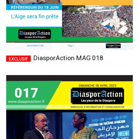
DiasporAction MAG 018