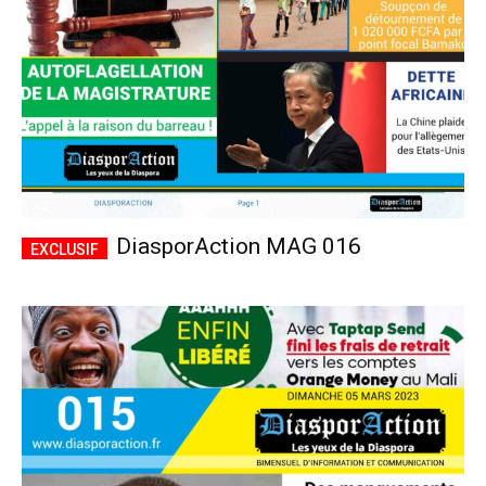
DiasporAction MAG 016