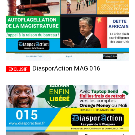
DiasporAction MAG 016