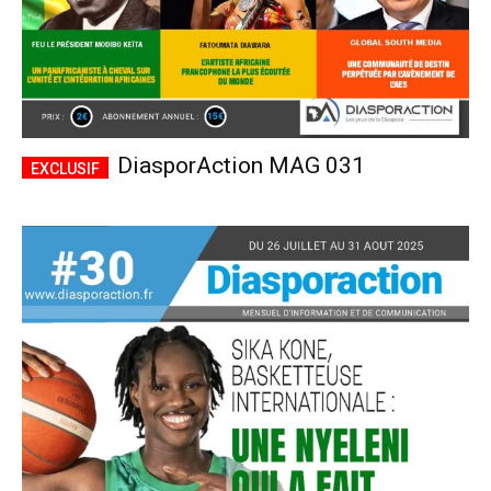
DiasporAction MAG 031