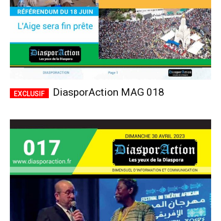
DiasporAction MAG 018