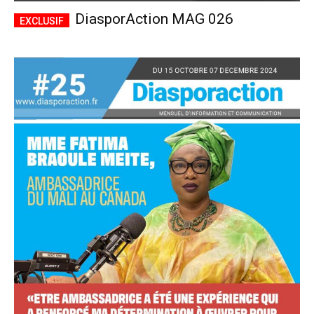
DiasporAction MAG 026
Accès complet
$
22
/ an
placeholder text
Le magazine
Tous les articles
Annonces
ANNUEL
MENSUEL