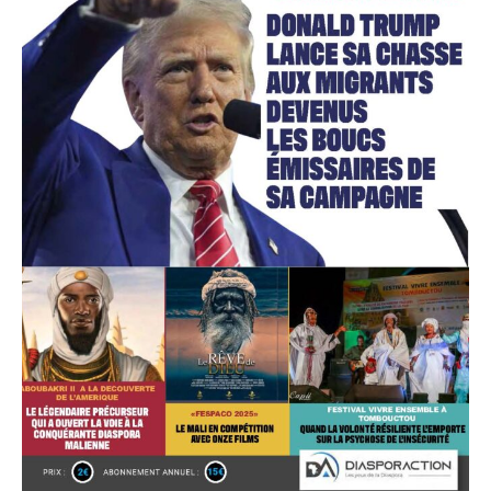
Accès gratuit
Gratuit
/accès limité
Quelques articles
Annonces
Tous les articles
Le magazine
CHOISIR LE FORFAIT