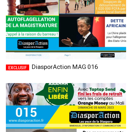
DiasporAction MAG 016