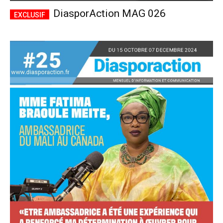
DiasporAction MAG 026
Accès complet
$
22
/ an
placeholder text
Le magazine
Tous les articles
Annonces
ANNUEL
MENSUEL