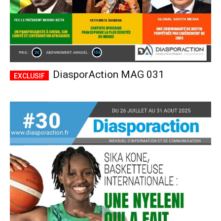
DiasporAction MAG 031