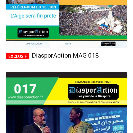
DiasporAction MAG 018