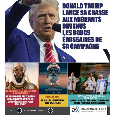
Accès gratuit
Gratuit
/accès limité
Quelques articles
Annonces
Tous les articles
Le magazine
CHOISIR LE FORFAIT