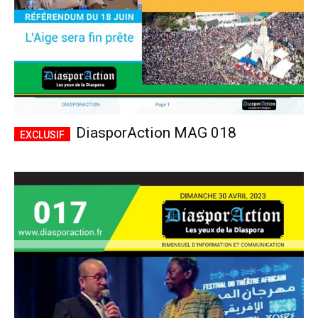
DiasporAction MAG 018