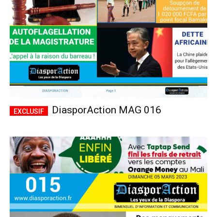
DiasporAction MAG 016