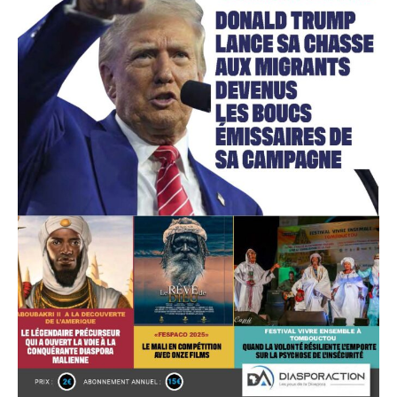
Accès gratuit
Gratuit
/accès limité
Quelques articles
Annonces
Tous les articles
Le magazine
CHOISIR LE FORFAIT