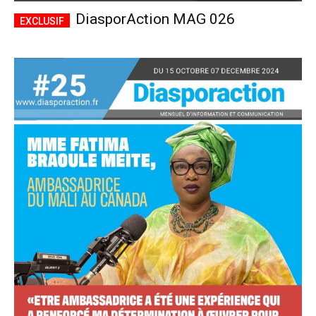
DiasporAction MAG 026
Accès complet
$
22
/ an
placeholder text
Le magazine
Tous les articles
Annonces
ANNUEL
MENSUEL