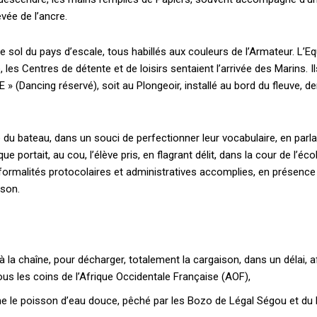
vée de l’ancre.
e sol du pays d’escale, tous habillés aux couleurs de l’Armateur. L’E
, les Centres de détente et de loisirs sentaient l’arrivée des Marins. 
 » (Dancing réservé), soit au Plongeoir, installé au bord du fleuve, der
Plans d'abonnement
e du bateau, dans un souci de perfectionner leur vocabulaire, en parl
 portait, au cou, l’élève pris, en flagrant délit, dans la cour de l’éco
formalités protocolaires et administratives accomplies, en présen
ison.
Accès complet
à la chaîne, pour décharger, totalement la cargaison, dans un délai, af
$
22
ous les coins de l’Afrique Occidentale Française (AOF),
té
/ an
place
me le poisson d’eau douce, pêché par les Bozo de Légal Ségou et du 