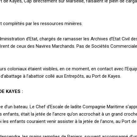
 Kayes, Cap directement sur Marseille, faisaient le plein de cargaiso
t complétés par les ressources minières.
ministration d’Etat, chargés de ramasser les Archives d’Etat Civil de
fférent de ceux des Navires Marchands. Pas de Sociétés Commerciales
s coloniaux étaient visibles, en ce moment, en contact avec l’Equip
d’abattage à l’abattoir collé aux Entrepôts, au Port de Kayes.
DE KAYES :
rivée d’un bateau. Le Chef d’Escale de ladite Compagnie Maritime s’app
s enfants, était la jetée de l’ancre qu’on accrochait à un grand croche
i les enfants couraient venir assister à la jetée de l’ancre, au Port d
descendre, les mains remplies de Papiers, souvent accompagné d’un