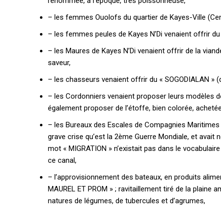
renommée, à l’époque, très poissonneuse,
– les femmes Ouolofs du quartier de Kayes-Ville (Cent
Quelques articles
Annonces
– les femmes peules de Kayes N’Di venaient offrir du lai
Tous les articles
– les Maures de Kayes N’Di venaient offrir de la vian
Le magazine
saveur,
– les chasseurs venaient offrir du « SOGODIALAN » (d
– les Cordonniers venaient proposer leurs modèles de c
CHOISIR LE FORF
également proposer de l’étoffe, bien colorée, achetée
– les Bureaux des Escales de Compagnies Maritimes gro
grave crise qu’est la 2ème Guerre Mondiale, et avait 
mot « MIGRATION » n’existait pas dans le vocabulaire
ce canal,
– l’approvisionnement des bateaux, en produits alime
MAUREL ET PROM » ; ravitaillement tiré de la plaine a
natures de légumes, de tubercules et d’agrumes,