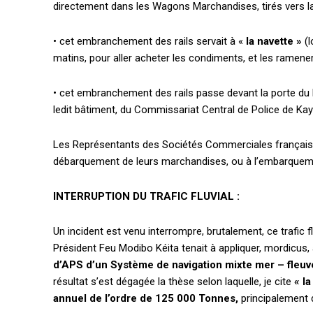
directement dans les Wagons Marchandises, tirés vers la G
• cet embranchement des rails servait à «
la navette »
(l
matins, pour aller acheter les condiments, et les ramene
• cet embranchement des rails passe devant la porte du 
ledit bâtiment, du Commissariat Central de Police de Kay
Les Représentants des Sociétés Commerciales françaises 
débarquement de leurs marchandises, ou à l’embarquemen
INTERRUPTION DU TRAFIC FLUVIAL :
Un incident est venu interrompre, brutalement, ce trafic fl
Président Feu Modibo Kéita tenait à appliquer, mordicus,
d’APS d’un Système de navigation mixte mer – fle
résultat s’est dégagée la thèse selon laquelle, je cite
« l
annuel de l’ordre de 125 000 Tonnes,
principalement 