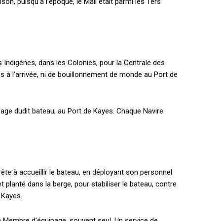
n, puisqu’à l’époque, le Mali était parmi les 1ers
s Indigènes, dans les Colonies, pour la Centrale des
 à l’arrivée, ni de bouillonnement de monde au Port de
age dudit bateau, au Port de Kayes. Chaque Navire
rête à accueillir le bateau, en déployant son personnel
t planté dans la berge, pour stabiliser le bateau, contre
e Kayes.
 Membre d’équipage, souvent seul. Un service de