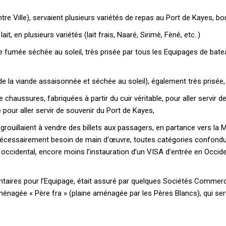
re Ville), servaient plusieurs variétés de repas au Port de Kayes, b
Le magazine
Tous les articles
t, en plusieurs variétés (lait frais, Naaré, Sirimè, Fènê, etc..)
Annonces
de fumée séchée au soleil, très prisée par tous les Equipages de bate
e la viande assaisonnée et séchée au soleil), également très prisée,
ANNU
haussures, fabriquées à partir du cuir véritable, pour aller servir d
AIT
 pour aller servir de souvenir du Port de Kayes,
uillaient à vendre des billets aux passagers, en partance vers la Mé
CH
nécessairement besoin de main d’œuvre, toutes catégories confondues
 occidental, encore moins l’instauration d’un VISA d’entrée en Occid
ntaires pour l’Equipage, était assuré par quelques Sociétés Commerc
ménagée « Père fra » (plaine aménagée par les Pères Blancs), qui ser