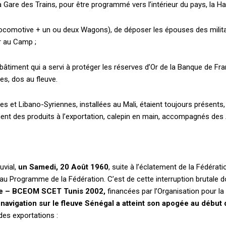
are des Trains, pour être programmé vers l’intérieur du pays, la Hau
ocomotive + un ou deux Wagons), de déposer les épouses des militai
r au Camp ;
bâtiment qui a servi à protéger les réserves d’Or de la Banque de F
es, dos au fleuve.
et Libano-Syriennes, installées au Mali, étaient toujours présents, 
t des produits à l’exportation, calepin en main, accompagnés des 
uvial,
un Samedi, 20 Août 1960
, suite à l’éclatement de la Fédératio
 au Programme de la Fédération. C’est de cette interruption brutale 
uve – BCEOM SCET Tunis 2002,
financées par l’Organisation pour l
a navigation sur le fleuve Sénégal a atteint son apogée au début
des exportations :