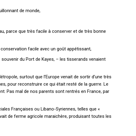
ouillonnant de monde,
au, parce que très facile à conserver et de très bonne
 conservation facile avec un goût appétissant,
EL
MENSUEL
e souvenir du Port de Kayes, – les tisserands venaient
tropole, surtout que l’Europe venait de sortir d’une très
OISIR LE FORFAIT
, pour reconstruire ce qui était resté de la guerre. Le
ent. Pas mal de nos parents sont rentrés en France, par
iales Françaises ou Libano-Syriennes, telles que «
vait de ferme agricole maraichère, produisant toutes les