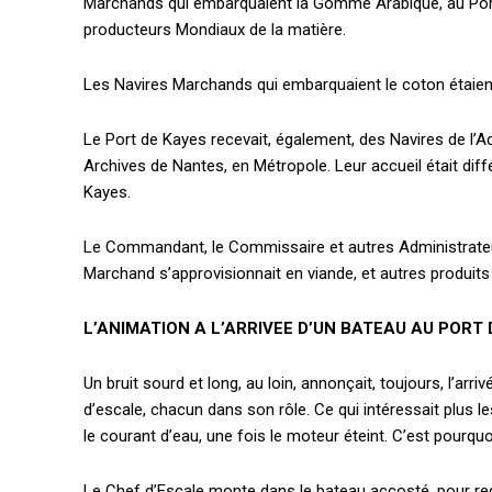
Marchands qui embarquaient la Gomme Arabique, au Port de
producteurs Mondiaux de la matière.
Les Navires Marchands qui embarquaient le coton étaien
Le Port de Kayes recevait, également, des Navires de l’Ad
Archives de Nantes, en Métropole. Leur accueil était di
Kayes.
Le Commandant, le Commissaire et autres Administrateur
Marchand s’approvisionnait en viande, et autres produits 
L’ANIMATION A L’ARRIVEE D’UN BATEAU AU PORT 
Un bruit sourd et long, au loin, annonçait, toujours, l’ar
d’escale, chacun dans son rôle. Ce qui intéressait plus le
le courant d’eau, une fois le moteur éteint. C’est pourquo
Le Chef d’Escale monte dans le bateau accosté, pour re