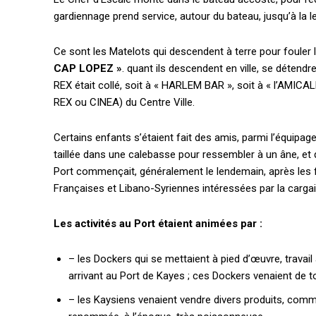
gardiennage prend service, autour du bateau, jusqu’à la le
Ce sont les Matelots qui descendent à terre pour fouler l
CAP LOPEZ »
. quant ils descendent en ville, se détendre
REX
était collé, soit à « HARLEM BAR », soit à « l’AMICALE
REX ou CINEA) du Centre Ville.
Certains enfants s’étaient fait des amis, parmi l’équipag
taillée dans une calebasse pour ressembler à un âne, et que
Port commençait, généralement le lendemain, après les 
Françaises et Libano-Syriennes intéressées par la carga
Accès gratuit
Les activités au Port étaient animées par :
– les Dockers qui se mettaient à pied d’œuvre, travail 
Gratuit
arrivant au Port de Kayes ; ces Dockers venaient de t
/accès limi
– les Kaysiens venaient vendre divers produits, com