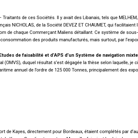
 Traitants de ces Sociétés. Il y avait des Libanais, tels que MEL
ançais NICHOLAS, de la Société DEVEZ ET CHAUMET, qui facilitaient
u nom de chaque Commerçant Maliens détaillant. Ce système de sous-t
 la consommation des produits manufacturés, mais surtout, par l’expo
Etudes de faisabilité et d’APS d’un Système de navigation mi
l (OMVS), duquel résultat s’est dégagée la thèse selon laquelle, je cit
ritime annuel de l’ordre de 125 000 Tonnes, principalement des expor
t de Kayes, directement pour Bordeaux, étaient complétés par d’autr