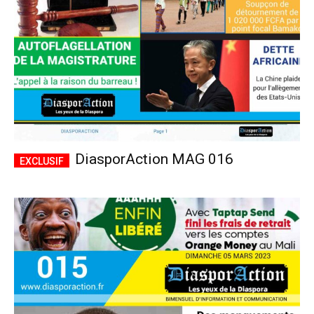
DiasporAction MAG 016