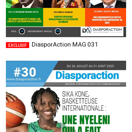
DiasporAction MAG 031