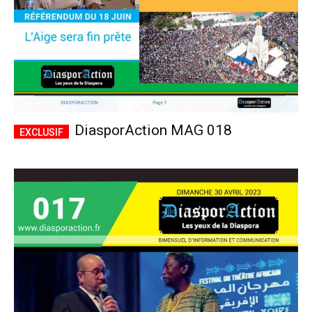
DiasporAction MAG 018