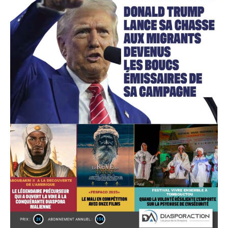
Accès gratuit
Gratuit
/accès limité
Quelques articles
Annonces
Tous les articles
Le magazine
CHOISIR LE FORFAIT