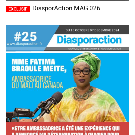
DiasporAction MAG 026
Accès complet
$
22
/ an
placeholder text
Le magazine
Tous les articles
Annonces
ANNUEL
MENSUEL