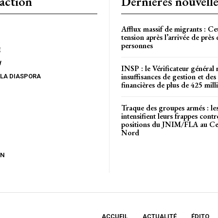
action
Dernières nouvelle
Afflux massif de migrants : Ce
tension après l’arrivée de près
personnes
E
W
INSP : le Vérificateur général 
insuffisances de gestion et des 
 LA DIASPORA
financières de plus de 425 mi
Traque des groupes armés : l
intensifient leurs frappes contr
positions du JNIM/FLA au Cen
Nord
ON
ACCUEIL
ACTUALITÉ
ÉDITO