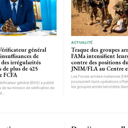
ACTUALITÉ
Vérificateur général
Traque des groupes arm
 insuffisances de
FAMa intensifient leur
 des irrégularités
contre des positions d
s de plus de 425
JNIM/FLA au Centre e
de FCFA
Les Forces armées maliennes (FA
poursuivent leurs opérations offe
rificateur général (BVG) a publié
les groupes armés terroristes dans 
 de sa mission de vérification de
l...