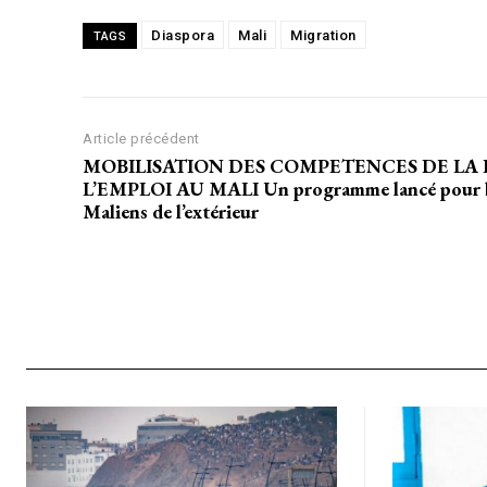
/accès limi
Diaspora
Mali
Migration
TAGS
Quelques articles
Annonces
Article précédent
Tous les articles
MOBILISATION DES COMPETENCES DE LA
Le magazine
L’EMPLOI AU MALI Un programme lancé pour boos
Maliens de l’extérieur
CHOISIR LE FORF