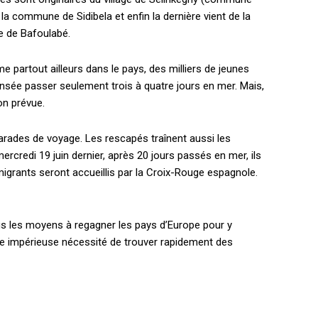
a commune de Sidibela et enfin la dernière vient de la
e de Bafoulabé.
partout ailleurs dans le pays, des milliers de jeunes
censée passer seulement trois à quatre jours en mer. Mais,
on prévue.
marades de voyage. Les rescapés traînent aussi les
ercredi 19 juin dernier, après 20 jours passés en mer, ils
migrants seront accueillis par la Croix-Rouge espagnole.
us les moyens à regagner les pays d’Europe pour y
 a une impérieuse nécessité de trouver rapidement des