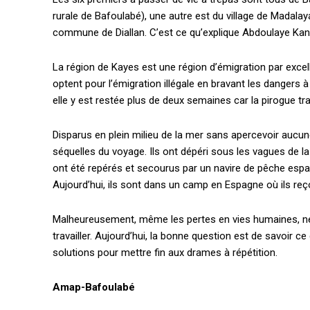
rurale de Bafoulabé), une autre est du village de Madala
commune de Diallan. C’est ce qu’explique Abdoulaye Kan
La région de Kayes est une région d’émigration par exce
optent pour l’émigration illégale en bravant les dangers 
elle y est restée plus de deux semaines car la pirogue tr
Disparus en plein milieu de la mer sans apercevoir aucun
séquelles du voyage. Ils ont dépéri sous les vagues de la 
ont été repérés et secourus par un navire de pêche espag
Aujourd’hui, ils sont dans un camp en Espagne où ils re
Malheureusement, même les pertes en vies humaines, ne d
travailler. Aujourd’hui, la bonne question est de savoir ce
Accès gratuit
solutions pour mettre fin aux drames à répétition.
Amap-Bafoulabé
Gratuit