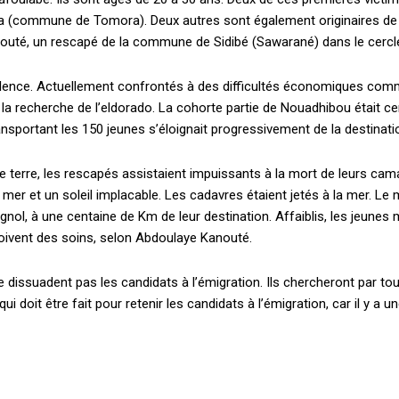
ya (commune de Tomora). Deux autres sont également originaires de l
outé, un rescapé de la commune de Sidibé (Sawarané) dans le cercl
llence. Actuellement confrontés à des difficultés économiques comme 
à la recherche de l’eldorado. La cohorte partie de Nouadhibou était 
ansportant les 150 jeunes s’éloignait progressivement de la destinati
e terre, les rescapés assistaient impuissants à la mort de leurs ca
Plans d'abonnement
mer et un soleil implacable. Les cadavres étaient jetés à la mer. Le m
nol, à une centaine de Km de leur destination. Affaiblis, les jeunes 
çoivent des soins, selon Abdoulaye Kanouté.
issuadent pas les candidats à l’émigration. Ils chercheront par to
 qui doit être fait pour retenir les candidats à l’émigration, car il y
Accès complet
$
22