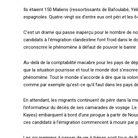
Ils étaient 150 Maliens (ressortissants de Bafoulabé, Yé
espagnoles. Quatre-vingt six d’entre eux ont péri et le
C’est un drame qui passe inaperçu pour le nombre de nos c
candidats à l’émigration clandestine font froid dans le d
circonscrire le phénomène à défaut de pouvoir le bannir.
Au-delà de la comptabilité macabre pour les pays de dépar
que la situation pourrisse et tout le monde doit s’inscri
phénomène. Tout le monde s’accorde à dire que la volon
comme par exemple qu’est-ce qu’il faut dans les pays de 
En attendant, les migrants continuent de périr dans la me
l’informateur du décès de ses camarades de voyage. Le j
Kayes) embarquent à bord d’une pirogue à partir de Nouadhi
ces candidats à l’émigration commencent à mourir par p
Les six premiers à passer de vie à trépas sont tous de B