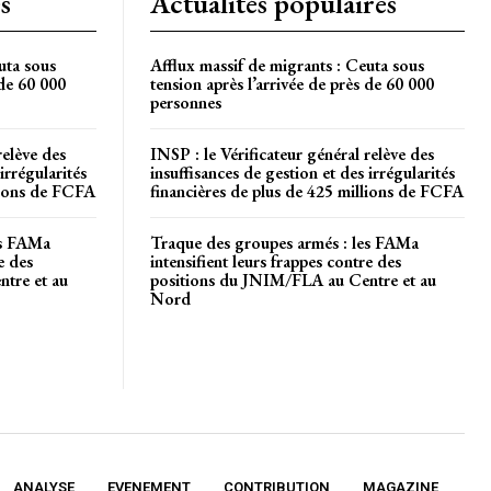
s
Actualités populaires
uta sous
Afflux massif de migrants : Ceuta sous
 de 60 000
tension après l’arrivée de près de 60 000
personnes
relève des
INSP : le Vérificateur général relève des
irrégularités
insuffisances de gestion et des irrégularités
llions de FCFA
financières de plus de 425 millions de FCFA
es FAMa
Traque des groupes armés : les FAMa
e des
intensifient leurs frappes contre des
tre et au
positions du JNIM/FLA au Centre et au
Nord
ANALYSE
EVENEMENT
CONTRIBUTION
MAGAZINE