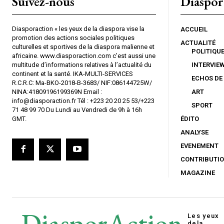
Suivez-nous
Diaspor
Diasporaction « les yeux de la diaspora vise la
ACCUEIL
promotion des actions sociales politiques
ACTUALITÉ
culturelles et sportives de la diaspora malienne et
POLITIQU
africaine. www.diasporaction.com c’est aussi une
multitude d’informations relatives à l’actualité du
INTERVIE
continent et la santé. IKA-MULTI-SERVICES
ECHOS DE
R.C.R.C: Ma-BKO-2018-B-3683/ NIF:086144725W/
NINA:41809196199369N Email :
ART
info@diasporaction.fr Tél : +223 20 20 25 53/+223
SPORT
71 48 99 70 Du Lundi au Vendredi de 9h à 16h
GMT.
ÉDITO
ANALYSE
EVENEMENT
CONTRIBUTI
MAGAZINE
DiasporAction
Les yeux
de
la