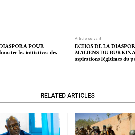
té
/ an
place
Le magazine
Tous les articles
Article suivant
Annonces
 DIASPORA POUR
ECHOS DE LA DIASPOR
ter les initiatives des
MALIENS DU BURKINA FA
aspirations légitimes du p
ANNU
AIT
RELATED ARTICLES
CH