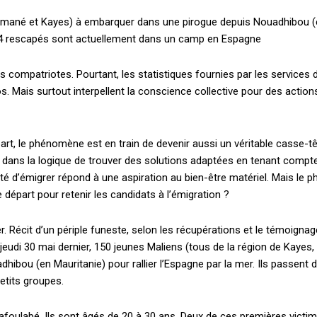
limané et Kayes) à embarquer dans une pirogue depuis Nouadhibou (en 
s 64 rescapés sont actuellement dans un camp en Espagne
ompatriotes. Pourtant, les statistiques fournies par les services de 
os. Mais surtout interpellent la conscience collective pour des actio
t, le phénomène est en train de devenir aussi un véritable casse-têt
re dans la logique de trouver des solutions adaptées en tenant compt
té d’émigrer répond à une aspiration au bien-être matériel. Mais 
départ pour retenir les candidats à l’émigration ?
r. Récit d’un périple funeste, selon les récupérations et le témoigna
eudi 30 mai dernier, 150 jeunes Maliens (tous de la région de Kaye
bou (en Mauritanie) pour rallier l’Espagne par la mer. Ils passent des
etits groupes.
afoulabé. Ils sont âgés de 20 à 30 ans. Deux de ces premières victi