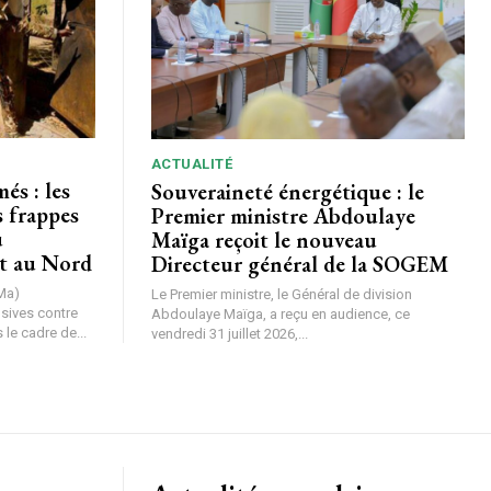
ACTUALITÉ
és : les
Souveraineté énergétique : le
s frappes
Premier ministre Abdoulaye
u
Maïga reçoit le nouveau
t au Nord
Directeur général de la SOGEM
Ma)
Le Premier ministre, le Général de division
nsives contre
Abdoulaye Maïga, a reçu en audience, ce
le cadre de...
vendredi 31 juillet 2026,...