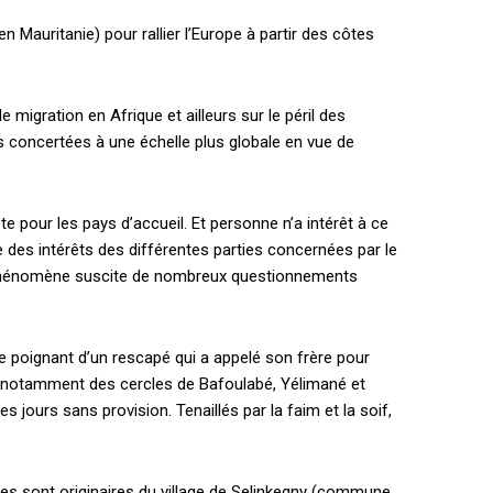
Mauritanie) pour rallier l’Europe à partir des côtes
migration en Afrique et ailleurs sur le péril des
ns concertées à une échelle plus globale en vue de
e pour les pays d’accueil. Et personne n’a intérêt à ce
e des intérêts des différentes parties concernées par le
le phénomène suscite de nombreux questionnements
ge poignant d’un rescapé qui a appelé son frère pour
s, notamment des cercles de Bafoulabé, Yélimané et
 jours sans provision. Tenaillés par la faim et la soif,
mes sont originaires du village de Selinkegny (commune