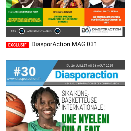
DiasporAction MAG 031