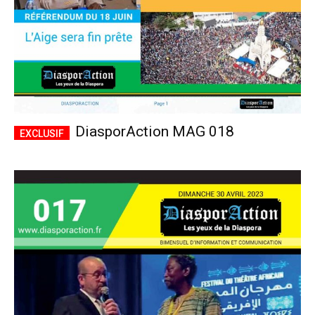
DiasporAction MAG 018