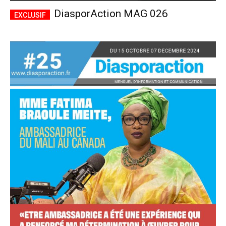
DiasporAction MAG 026
Accès complet
$
22
/ an
placeholder text
Le magazine
Tous les articles
Annonces
ANNUEL
MENSUEL