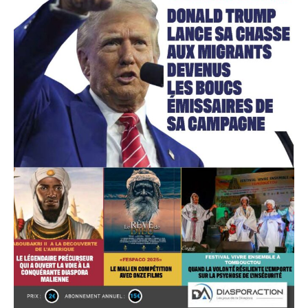
Accès gratuit
Gratuit
/accès limité
Quelques articles
Annonces
Tous les articles
Le magazine
CHOISIR LE FORFAIT