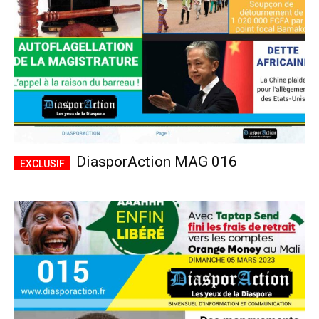
DiasporAction MAG 016