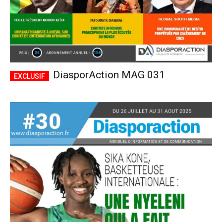
DiasporAction MAG 031