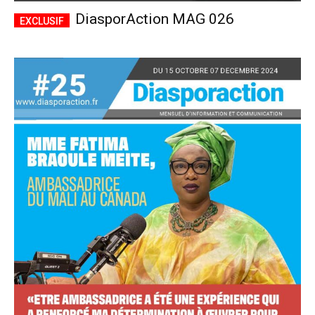
DiasporAction MAG 026
Accès complet
$
22
/ an
placeholder text
Le magazine
Tous les articles
Annonces
ANNUEL
MENSUEL