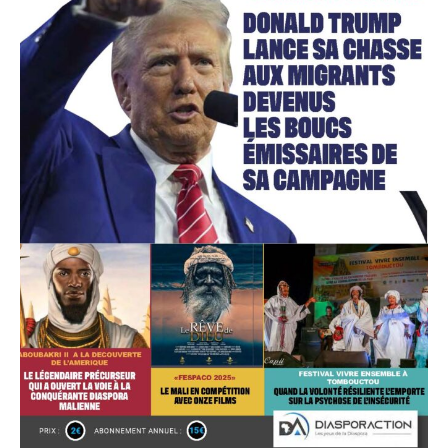
Accès gratuit
Gratuit
/accès limité
Quelques articles
Annonces
Tous les articles
Le magazine
CHOISIR LE FORFAIT