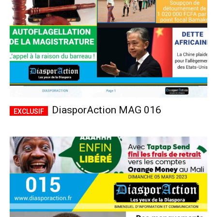
DiasporAction MAG 016