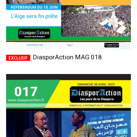
DiasporAction MAG 018