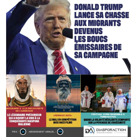
Accès gratuit
Gratuit
/accès limité
Quelques articles
Annonces
Tous les articles
Le magazine
CHOISIR LE FORFAIT