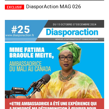
DiasporAction MAG 026
Accès complet
$
22
/ an
placeholder text
Le magazine
Tous les articles
Annonces
ANNUEL
MENSUEL