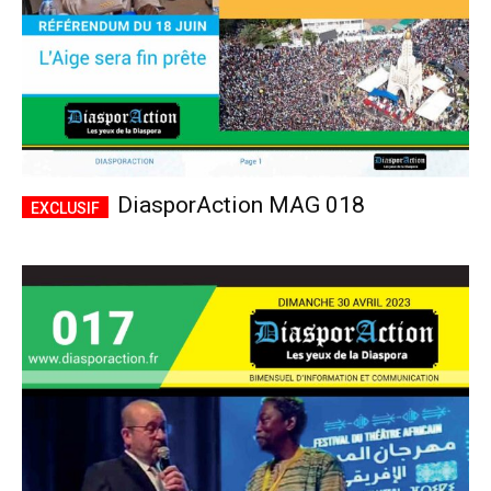
DiasporAction MAG 018