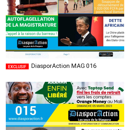
DiasporAction MAG 016