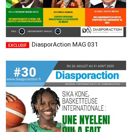
DiasporAction MAG 031