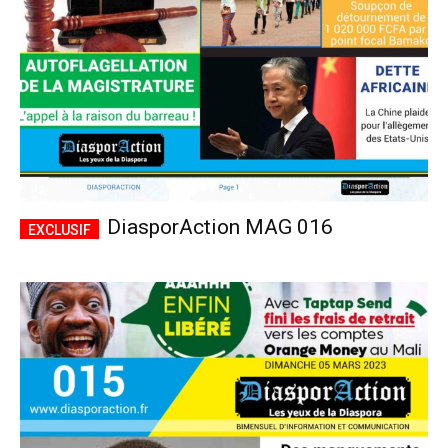
DiasporAction MAG 016