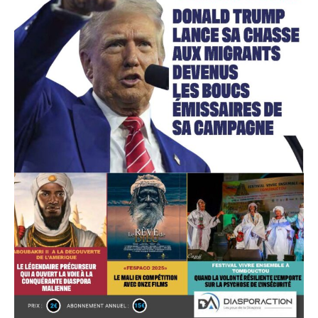
Accès gratuit
Gratuit
/accès limité
Quelques articles
Annonces
Tous les articles
Le magazine
CHOISIR LE FORFAIT