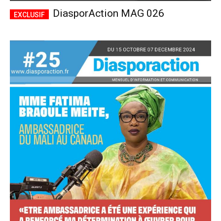
DiasporAction MAG 026
Accès complet
$
22
/ an
placeholder text
Le magazine
Tous les articles
Annonces
ANNUEL
MENSUEL