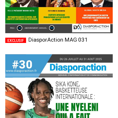
DiasporAction MAG 031