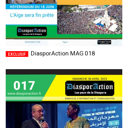
DiasporAction MAG 018