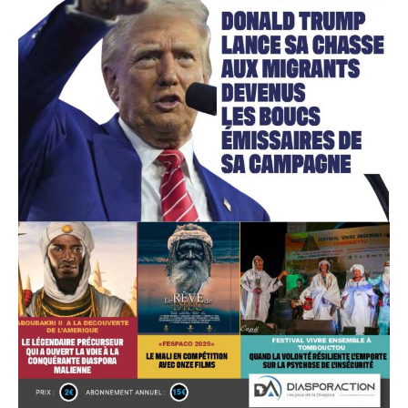
Accès gratuit
Gratuit
/accès limité
Quelques articles
Annonces
Tous les articles
Le magazine
CHOISIR LE FORFAIT