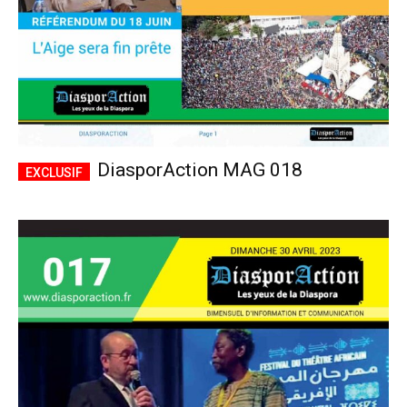
DiasporAction MAG 018