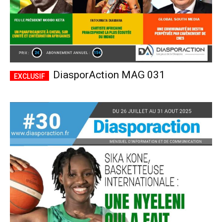
DiasporAction MAG 031