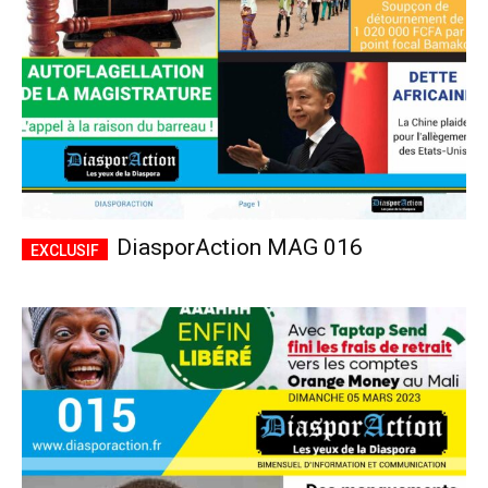
DiasporAction MAG 016