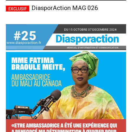
DiasporAction MAG 026
Accès complet
$
22
/ an
placeholder text
Le magazine
Tous les articles
Annonces
ANNUEL
MENSUEL