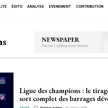
ITÉ
ÉDITO
ANALYSE
EVENEMENT
CONTRIBUTION
ns
Ligue des champions : le tirag
sort complet des barrages dév
Diaspor Action
-
30 Janvier 2026
SPORT