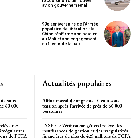
l’acquisition d’un nouvel
OISIR LE FORFAIT
avion gouvernemental
99e anniversaire de l’Armée
populaire de libération : la
Chine réaffirme son soutien
au Mali et son engagement
en faveur de la paix
s
Actualités populaires
uta sous
Afflux massif de migrants : Ceuta sous
 de 60 000
tension après l’arrivée de près de 60 000
personnes
relève des
INSP : le Vérificateur général relève des
irrégularités
insuffisances de gestion et des irrégularités
llions de FCFA
financières de plus de 425 millions de FCFA