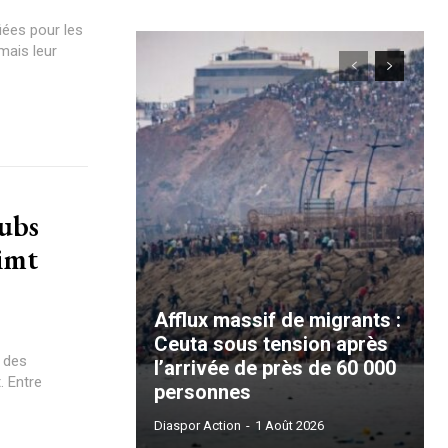
iées pour les
mais leur
lubs
limt
Afflux massif de migrants :
Ceuta sous tension après
e des
l’arrivée de près de 60 000
. Entre
personnes
Diaspor Action
-
1 Août 2026