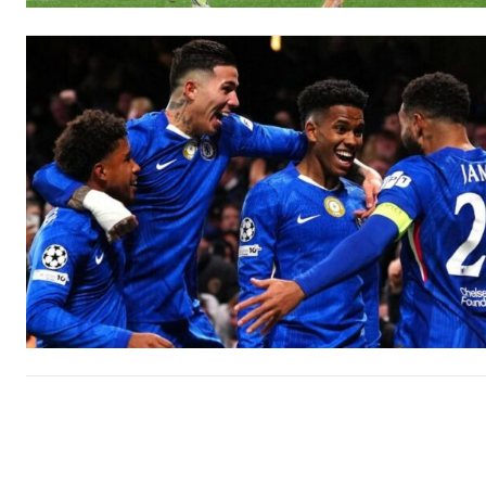
Accès gratuit
Gratuit
/accès limi
Quelques articles
Annonces
Tous les articles
Le magazine
CHOISIR LE FORF