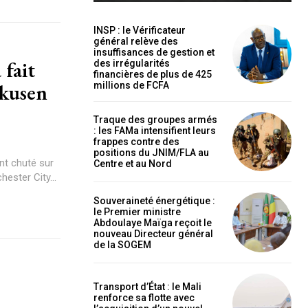
INSP : le Vérificateur
général relève des
insuffisances de gestion et
 fait
des irrégularités
financières de plus de 425
rkusen
millions de FCFA
holder text
Traque des groupes armés
: les FAMa intensifient leurs
frappes contre des
positions du JNIM/FLA au
nt chuté sur
Centre et au Nord
ester City...
Souveraineté énergétique :
le Premier ministre
Abdoulaye Maïga reçoit le
nouveau Directeur général
de la SOGEM
EL
MENSUEL
Transport d’État : le Mali
renforce sa flotte avec