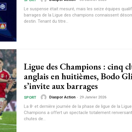
Le suspense était mesuré, mais les seize équipes qualif
barrages de la Ligue des champions connaissent désor
destin. Tenant du titre...
Ligue des Champions : cinq c
anglais en huitièmes, Bodo G
s’invite aux barrages
Diaspor Action
-
29 Janvier 2026
SPORT
Plans d'abonnement
La 8ᵉ et dernière journée de la phase de ligue de la Ligu
Champions a offert un spectacle totalement renversant
chutes de...