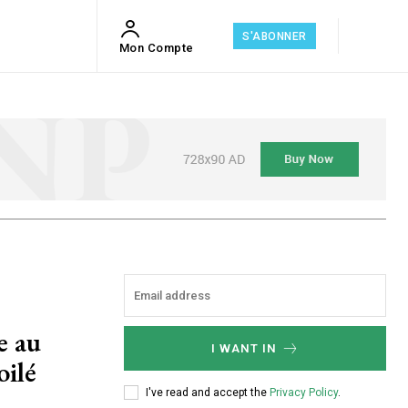
S'ABONNER
Mon Compte
e au
I WANT IN
oilé
I've read and accept the
Privacy Policy
.