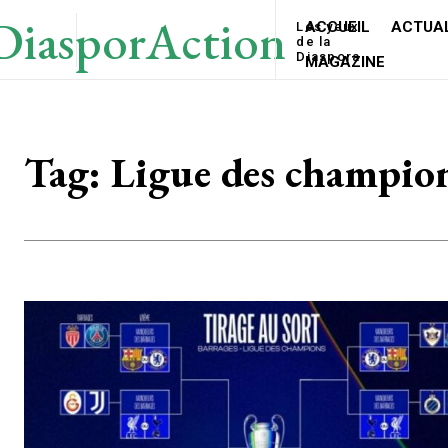
DiasporAction
ACCUEIL
ACTUAL
Les yeux
de la
Diaspora
MAGAZINE
Tag:
Ligue des champio