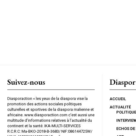
Suivez-nous
Diaspor
Diasporaction « les yeux de la diaspora vise la
ACCUEIL
promotion des actions sociales politiques
ACTUALITÉ
culturelles et sportives de la diaspora malienne et
POLITIQU
africaine. www.diasporaction.com c’est aussi une
multitude d’informations relatives à l’actualité du
INTERVIE
continent et la santé. IKA-MULTI-SERVICES
ECHOS DE
R.C.R.C: Ma-BKO-2018-B-3683/ NIF:086144725W/