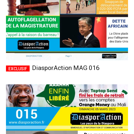
DiasporAction MAG 016