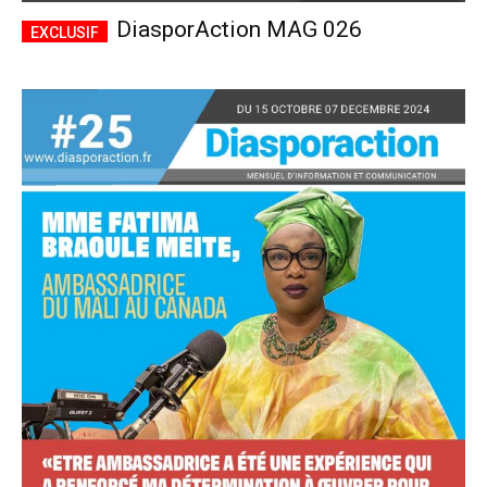
DiasporAction MAG 026
Accès complet
$
22
/ an
placeholder text
Le magazine
Tous les articles
Annonces
ANNUEL
MENSUEL