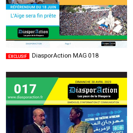
DiasporAction MAG 018