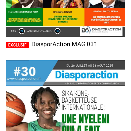
DiasporAction MAG 031