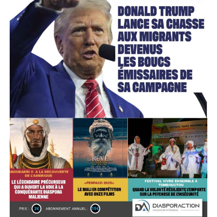
Accès gratuit
Gratuit
/accès limité
Quelques articles
Annonces
Tous les articles
Le magazine
CHOISIR LE FORFAIT