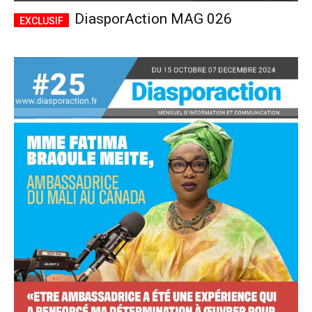
DiasporAction MAG 026
Accès complet
$
22
/ an
placeholder text
Le magazine
Tous les articles
Annonces
ANNUEL
MENSUEL