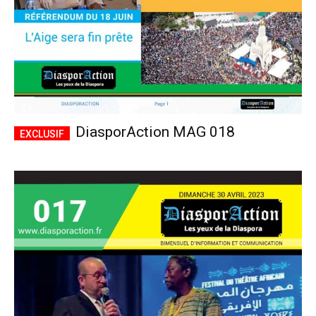
DiasporAction MAG 018