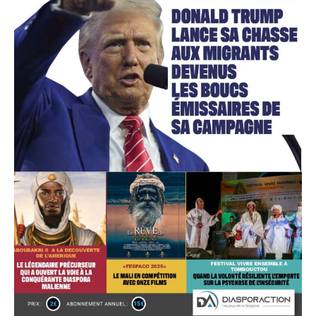
Accès gratuit
Gratuit
/accès limité
Quelques articles
Annonces
Tous les articles
Le magazine
CHOISIR LE FORFAIT