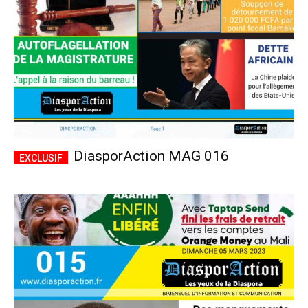
DiasporAction MAG 016