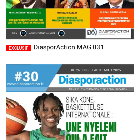
DiasporAction MAG 031