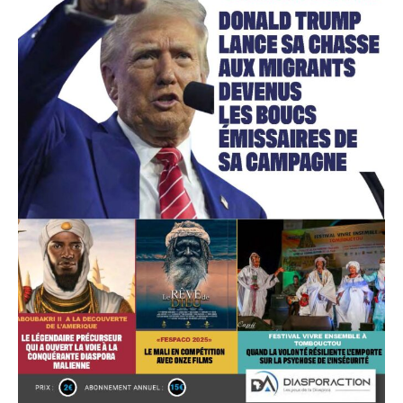
Accès gratuit
Gratuit
/accès limité
Quelques articles
Annonces
Tous les articles
Le magazine
CHOISIR LE FORFAIT