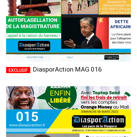
DiasporAction MAG 016