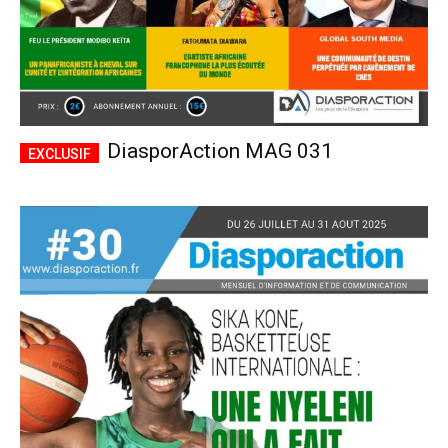
DiasporAction MAG 031