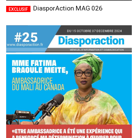
DiasporAction MAG 026
Accès complet
$
22
/ an
placeholder text
Le magazine
Tous les articles
Annonces
ANNUEL
MENSUEL