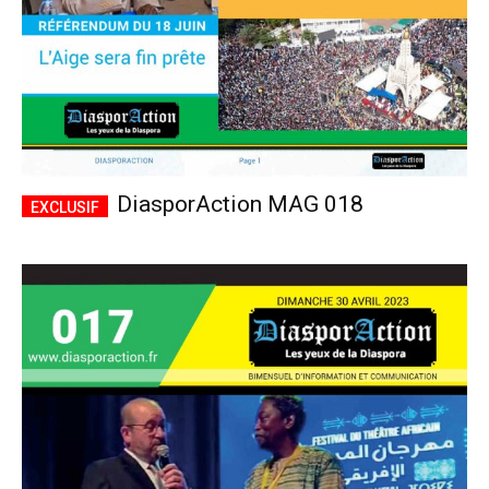
DiasporAction MAG 018