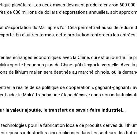
ique planétaire. Les deux mines devraient produire environ 600 000 t
rès de 600 millions de dollars d’exportations annuelles, soit approx
t d’exportation du Mali après l’or. Cela permettrait aussi de réduire 
l exporte. En d’autres termes, cette production renforcera les entrées 
orer les échanges économiques avec la Chine, qui est aujourd’hui le 
li importe beaucoup plus de Chine qu’il n’exporte vers elle. Avec la p
ions de lithium malien sera destinée au marché chinois, où la demand
rer la réalité de sa politique de coopération « gagnant-gagnant» ave
eut aider le Mali à franchir une étape décisive dans son industrialisat
 la valeur ajoutée, le transfert de savoir-faire industriel…
 technologies pour la fabrication locale de produits dérivés du lithiu
oentreprises industrielles sino-maliennes dans les secteurs des batt