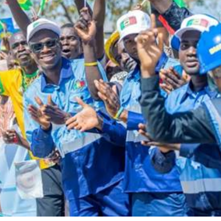
Le magazine
Tous les articles
Annonces
ANNU
AIT
CH