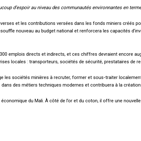
beaucoup d’espoir au niveau des communautés environnantes en term
iverses et les contributions versées dans les fonds miniers créés pour
n souffle nouveau au budget national et renforcera les capacités d’
 300 emplois directs et indirects, et ces chiffres devraient encore 
rises locales : transporteurs, sociétés de sécurité, prestataires de r
lige les sociétés minières à recruter, former et sous-traiter locale
ans des métiers techniques modernes et contribuera à la création d’
on économique du Mali. À côté de l’or et du coton, il offre une nouvel