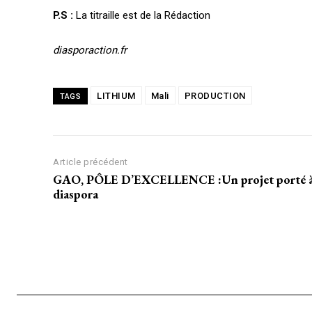
P.S :
La titraille est de la Rédaction
diasporaction.fr
LITHIUM
Mali
PRODUCTION
TAGS
Article précédent
GAO, PÔLE D’EXCELLENCE :Un projet porté à br
diaspora