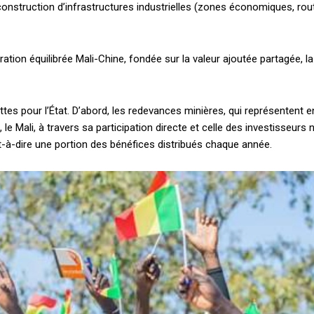
a construction d’infrastructures industrielles (zones économiques, rou
ération équilibrée Mali-Chine, fondée sur la valeur ajoutée partagée, la
Plans d'abonnement
ttes pour l’État. D’abord, les redevances minières, qui représentent e
, le Mali, à travers sa participation directe et celle des investisseurs
st-à-dire une portion des bénéfices distribués chaque année.
Accès complet
$
22
té
/ an
place