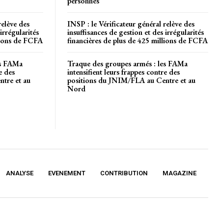
personnes
relève des
INSP : le Vérificateur général relève des
irrégularités
insuffisances de gestion et des irrégularités
llions de FCFA
financières de plus de 425 millions de FCFA
es FAMa
Traque des groupes armés : les FAMa
e des
intensifient leurs frappes contre des
tre et au
positions du JNIM/FLA au Centre et au
Nord
ANALYSE
EVENEMENT
CONTRIBUTION
MAGAZINE