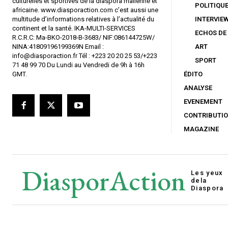
culturelles et sportives de la diaspora malienne et
POLITIQU
africaine. www.diasporaction.com c’est aussi une
multitude d’informations relatives à l’actualité du
INTERVIE
continent et la santé. IKA-MULTI-SERVICES
ECHOS DE
R.C.R.C: Ma-BKO-2018-B-3683/ NIF:086144725W/
NINA:41809196199369N Email :
ART
info@diasporaction.fr Tél : +223 20 20 25 53/+223
SPORT
71 48 99 70 Du Lundi au Vendredi de 9h à 16h
GMT.
ÉDITO
ANALYSE
EVENEMENT
CONTRIBUTI
MAGAZINE
DiasporAction
Les yeux
de
la
Diaspora