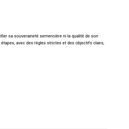
rifier sa souveraineté semencière ni la qualité de son
 étapes, avec des règles strictes et des objectifs clairs,
EL
MENSUEL
OISIR LE FORFAIT