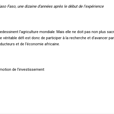
so Faso, une dizaine d’années après le début de l’expérience
Le magazine
Tous les articles
Annonces
redessinent l’agriculture mondiale. Mais elle ne doit pas non plus sac
Le véritable défi est donc de participer à la recherche et d’avancer par
oducteurs et de l’économie africaine.
ANNU
AIT
omotion de l’investissement
CH