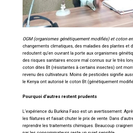
OGM (organismes génétiquement modifiés) et coton en A
changements climatiques, des maladies des plantes et d
redoutent qu’en ouvrant la porte aux organismes génét
des risques sanitaires encore mal connus sur le très lon
coton dites Bt (résistantes à certains insectes) ont mo
revenu des cultivateurs. Moins de pesticides signifie auss
le Kenya ont autorisé le coton Bt (génétiquement modifié
Pourquoi d’autres restent prudents
L’expérience du Burkina Faso est un avertissement. Après q
les filatures et faisait chuter le prix de vente. Dans d’a
reprendre les traitements chimiques. Beaucoup craignen
par les consommateurs reste un sujet sensible.