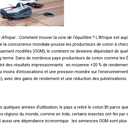
frique : Comment trouver la voie de l’équilibre
? L’Afrique est auj
e la concurrence mondiale pousse les producteurs de coton à cherc
iquement modifiés (OGM), le continent ne devienne dépendant de qu
g terme. Dans de nombreux pays producteurs de coton comme les États-
ntré des résultats impressionnants : en moyenne +20 % de rendement
i moins d’intoxications et une pression moindre sur l’environnement. 
), avec des gains de rendement et une réduction des pulvérisations.
uelques années d’utilisation, le pays a retiré le coton Bt parce que la
utres régions du monde, comme en Inde, certains insectes ont fini par 
t aussi une dépendance économique : les semences OGM sont plus chè