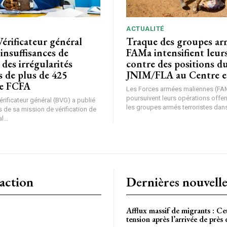
ACTUALITÉ
Vérificateur général
Traque des groupes arm
 insuffisances de
FAMa intensifient leur
 des irrégularités
contre des positions d
s de plus de 425
JNIM/FLA au Centre e
de FCFA
Les Forces armées maliennes (FA
poursuivent leurs opérations offe
rificateur général (BVG) a publié
les groupes armés terroristes dans 
 de sa mission de vérification de
l...
action
Dernières nouvelle
Afflux massif de migrants : Ce
tension après l’arrivée de près