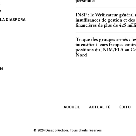
personnes
E
W
INSP : le Vérificateur général 
insuffisances de gestion et des 
 LA DIASPORA
financières de plus de 425 mi
Traque des groupes armés : l
intensifient leurs frappes contr
positions du JNIM/FLA au Cen
Nord
ON
ACCUEIL
ACTUALITÉ
ÉDITO
© 2024 DiasporAction. Tous droits réservés.