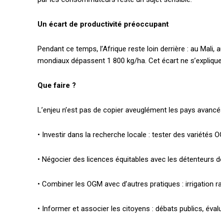
Un écart de productivité préoccupant
Pendant ce temps, l’Afrique reste loin derrière : au Mal
mondiaux dépassent 1 800 kg/ha. Cet écart ne s’explique pa
Que faire ?
L’enjeu n’est pas de copier aveuglément les pays avancés
• Investir dans la recherche locale : tester des variétés O
Accès gratuit
• Négocier des licences équitables avec les détenteurs 
• Combiner les OGM avec d’autres pratiques : irrigation r
Gratuit
/accès limi
• Informer et associer les citoyens : débats publics, éval