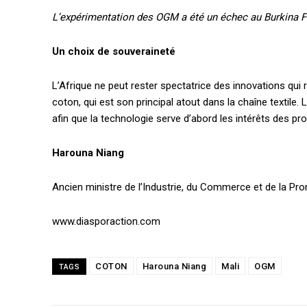
L’expérimentation des OGM a été un échec au Burkina Fa
Quelques articles
Annonces
Un choix de souveraineté
Tous les articles
Le magazine
L’Afrique ne peut rester spectatrice des innovations qui 
coton, qui est son principal atout dans la chaîne textile. 
afin que la technologie serve d’abord les intérêts des pr
CHOISIR LE FORF
Harouna Niang
Ancien ministre de l’Industrie, du Commerce et de la Pr
www.diasporaction.com
COTON
Harouna Niang
Mali
OGM
TAGS