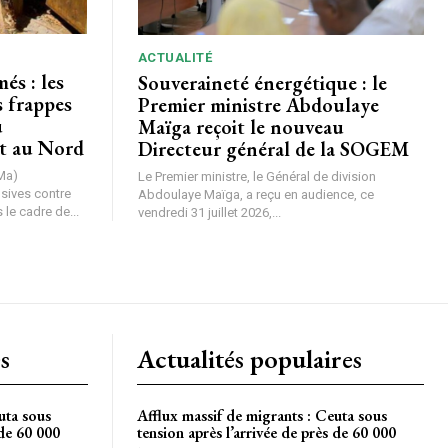
ACTUALITÉ
és : les
Souveraineté énergétique : le
s frappes
Premier ministre Abdoulaye
u
Maïga reçoit le nouveau
t au Nord
Directeur général de la SOGEM
Ma)
Le Premier ministre, le Général de division
nsives contre
Abdoulaye Maïga, a reçu en audience, ce
le cadre de...
vendredi 31 juillet 2026,...
s
Actualités populaires
uta sous
Afflux massif de migrants : Ceuta sous
 de 60 000
tension après l’arrivée de près de 60 000