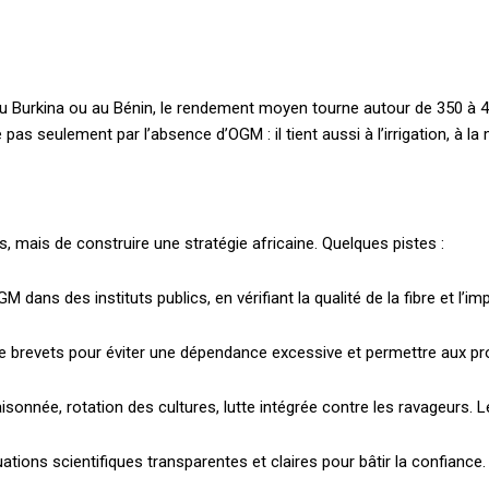
i, au Burkina ou au Bénin, le rendement moyen tourne autour de 350 à
s seulement par l’absence d’OGM : il tient aussi à l’irrigation, à la m
Plans d'abonnement
, mais de construire une stratégie africaine. Quelques pistes :
GM dans des instituts publics, en vérifiant la qualité de la fibre et l’
Accès complet
de brevets pour éviter une dépendance excessive et permettre aux pr
aisonnée, rotation des cultures, lutte intégrée contre les ravageurs. 
$
22
té
/ an
place
uations scientifiques transparentes et claires pour bâtir la confiance.