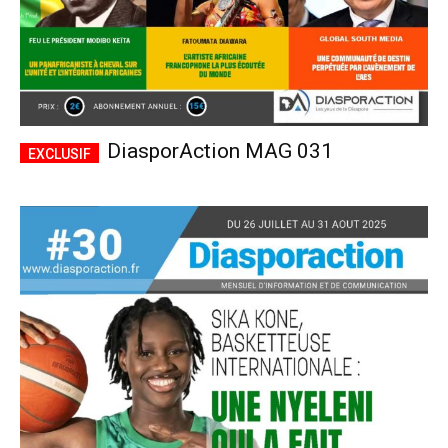
DiasporAction MAG 031