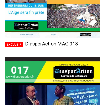
DiasporAction MAG 018