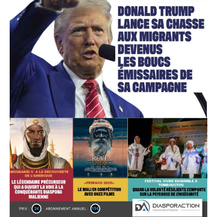
Accès gratuit
Gratuit
/accès limité
Quelques articles
Annonces
Tous les articles
Le magazine
CHOISIR LE FORFAIT