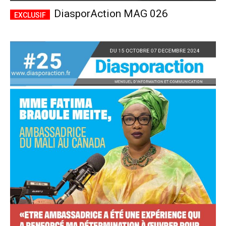
DiasporAction MAG 026
Accès complet
$
22
/ an
placeholder text
Le magazine
Tous les articles
Annonces
ANNUEL
MENSUEL