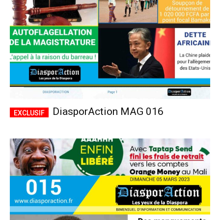
DiasporAction MAG 016