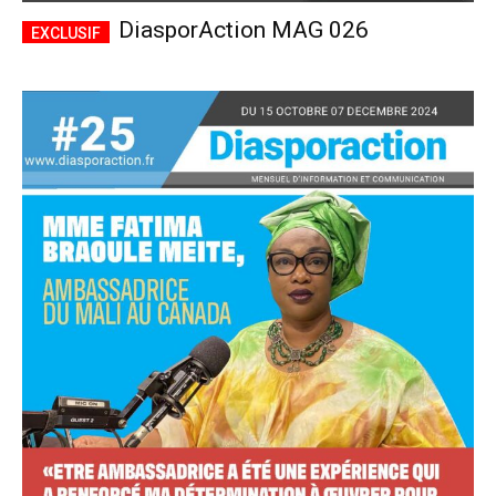
DiasporAction MAG 026
Accès complet
$
22
/ an
placeholder text
Le magazine
Tous les articles
Annonces
ANNUEL
MENSUEL