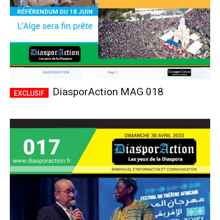
DiasporAction MAG 018