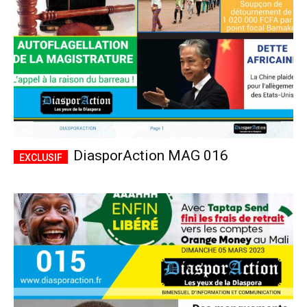
DiasporAction MAG 016