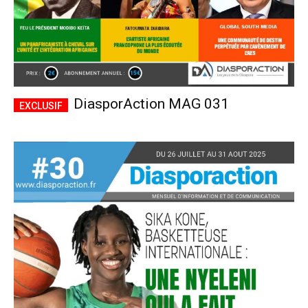
DiasporAction MAG 031