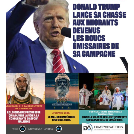
Accès gratuit
Gratuit
/accès limité
Quelques articles
Annonces
Tous les articles
Le magazine
CHOISIR LE FORFAIT