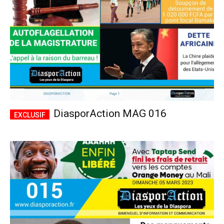
DiasporAction MAG 016