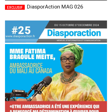
DiasporAction MAG 026
Accès complet
$
22
/ an
placeholder text
Le magazine
Tous les articles
Annonces
ANNUEL
MENSUEL