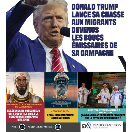
Accès gratuit
Gratuit
/accès limité
Quelques articles
Annonces
Tous les articles
Le magazine
CHOISIR LE FORFAIT