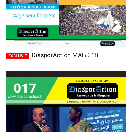
DiasporAction MAG 018