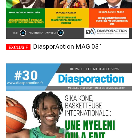
DiasporAction MAG 031