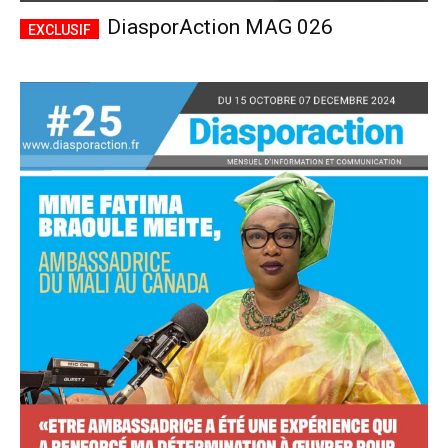
DiasporAction MAG 026
Accès complet
$
22
/ an
placeholder text
Le magazine
Tous les articles
Annonces
ANNUEL
MENSUEL