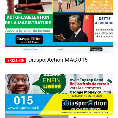
DiasporAction MAG 016