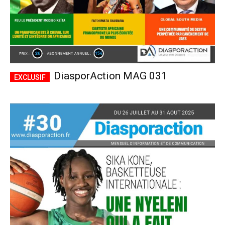
DiasporAction MAG 031