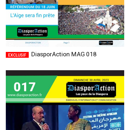
DiasporAction MAG 018