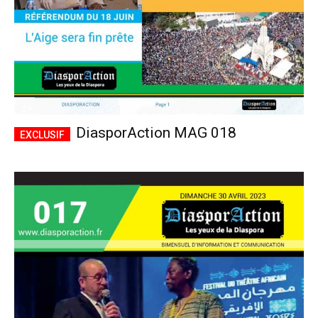
DiasporAction MAG 018