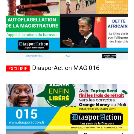
DiasporAction MAG 016