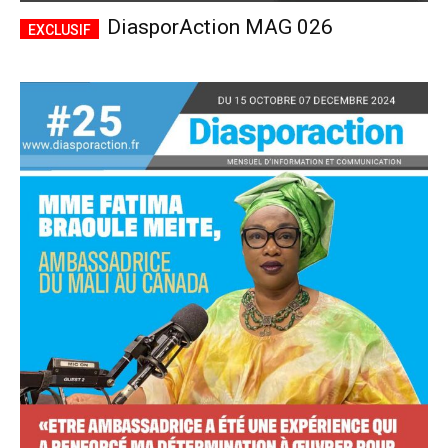
DiasporAction MAG 026
Accès complet
$
22
/ an
placeholder text
Le magazine
Tous les articles
Annonces
ANNUEL
MENSUEL