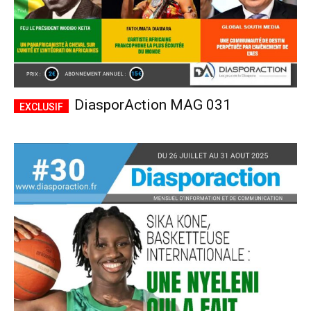
DiasporAction MAG 031