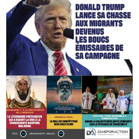
Accès gratuit
Gratuit
/accès limité
Quelques articles
Annonces
Tous les articles
Le magazine
CHOISIR LE FORFAIT