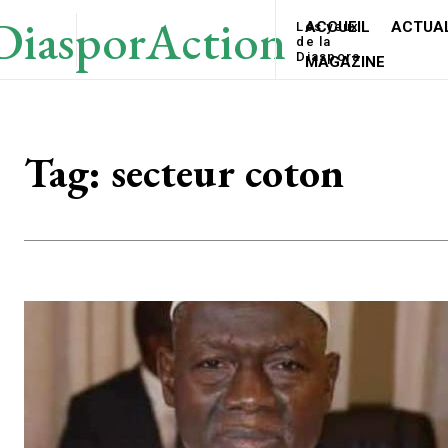
DiasporAction
ACCUEIL
ACTUAL
Les yeux
de la
Diaspora
MAGAZINE
Tag:
secteur coton