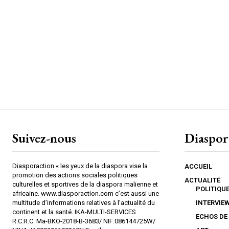
Suivez-nous
Diaspor
Diasporaction « les yeux de la diaspora vise la
ACCUEIL
promotion des actions sociales politiques
ACTUALITÉ
culturelles et sportives de la diaspora malienne et
POLITIQU
africaine. www.diasporaction.com c’est aussi une
multitude d’informations relatives à l’actualité du
INTERVIE
continent et la santé. IKA-MULTI-SERVICES
ECHOS DE
R.C.R.C: Ma-BKO-2018-B-3683/ NIF:086144725W/