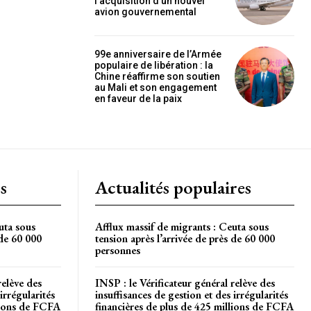
l’acquisition d’un nouvel
OISIR LE FORFAIT
avion gouvernemental
99e anniversaire de l’Armée
populaire de libération : la
Chine réaffirme son soutien
au Mali et son engagement
en faveur de la paix
s
Actualités populaires
uta sous
Afflux massif de migrants : Ceuta sous
 de 60 000
tension après l’arrivée de près de 60 000
personnes
relève des
INSP : le Vérificateur général relève des
irrégularités
insuffisances de gestion et des irrégularités
llions de FCFA
financières de plus de 425 millions de FCFA