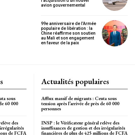
l’acquisition d’un nouvel
OISIR LE FORFAIT
avion gouvernemental
99e anniversaire de l’Armée
populaire de libération : la
Chine réaffirme son soutien
au Mali et son engagement
en faveur de la paix
s
Actualités populaires
uta sous
Afflux massif de migrants : Ceuta sous
 de 60 000
tension après l’arrivée de près de 60 000
personnes
relève des
INSP : le Vérificateur général relève des
irrégularités
insuffisances de gestion et des irrégularités
llions de FCFA
financières de plus de 425 millions de FCFA