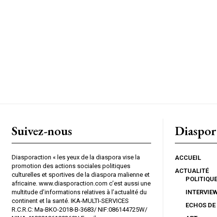
Suivez-nous
Diaspor
Diasporaction « les yeux de la diaspora vise la
ACCUEIL
promotion des actions sociales politiques
ACTUALITÉ
culturelles et sportives de la diaspora malienne et
POLITIQU
africaine. www.diasporaction.com c’est aussi une
multitude d’informations relatives à l’actualité du
INTERVIE
continent et la santé. IKA-MULTI-SERVICES
ECHOS DE
R.C.R.C: Ma-BKO-2018-B-3683/ NIF:086144725W/