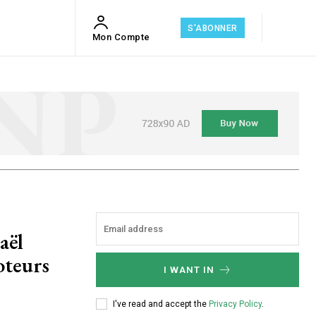
S'ABONNER
Mon Compte
aël
oteurs
I WANT IN
I've read and accept the
Privacy Policy
.