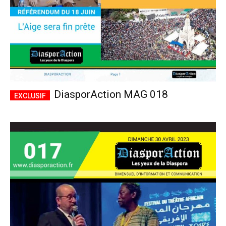
DiasporAction MAG 018