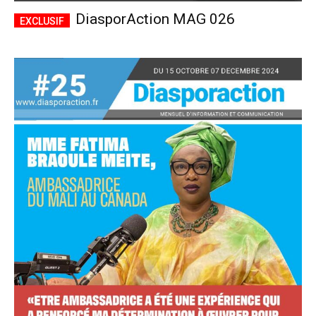
DiasporAction MAG 026
Accès complet
$
22
/ an
placeholder text
Le magazine
Tous les articles
Annonces
ANNUEL
MENSUEL