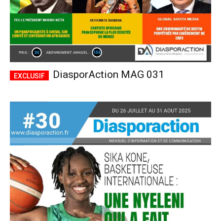
DiasporAction MAG 031