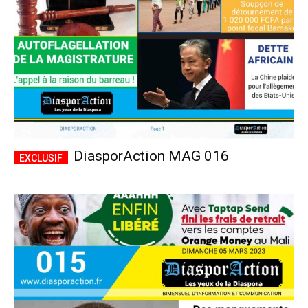
DiasporAction MAG 016