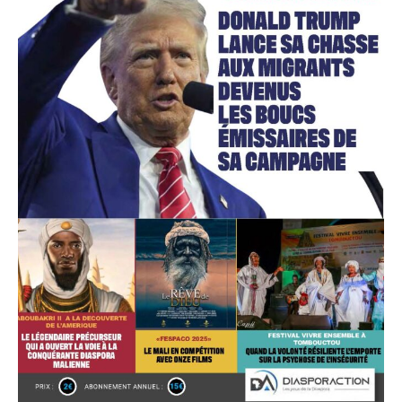
Accès gratuit
Gratuit
/accès limité
Quelques articles
Annonces
Tous les articles
Le magazine
CHOISIR LE FORFAIT