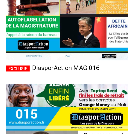
DiasporAction MAG 016