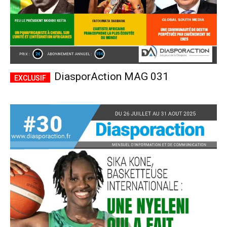
DiasporAction MAG 031