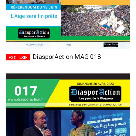
DiasporAction MAG 018