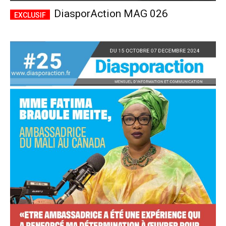
DiasporAction MAG 026
Accès complet
$
22
/ an
placeholder text
Le magazine
Tous les articles
Annonces
ANNUEL
MENSUEL