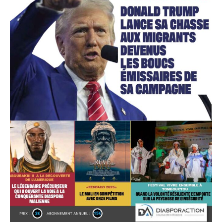
Accès gratuit
Gratuit
/accès limité
Quelques articles
Annonces
Tous les articles
Le magazine
CHOISIR LE FORFAIT