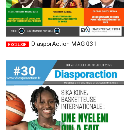
DiasporAction MAG 031