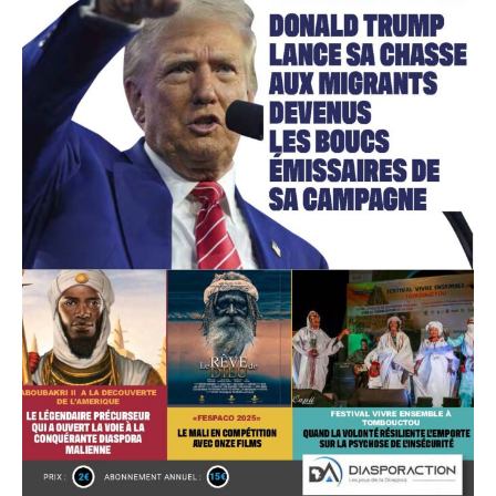
Accès gratuit
Gratuit
/accès limité
Quelques articles
Annonces
Tous les articles
Le magazine
CHOISIR LE FORFAIT