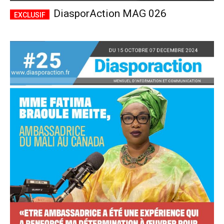
DiasporAction MAG 026
Accès complet
$
22
/ an
placeholder text
Le magazine
Tous les articles
Annonces
ANNUEL
MENSUEL