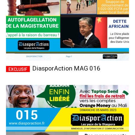
DiasporAction MAG 016