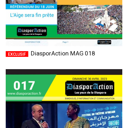
DiasporAction MAG 018