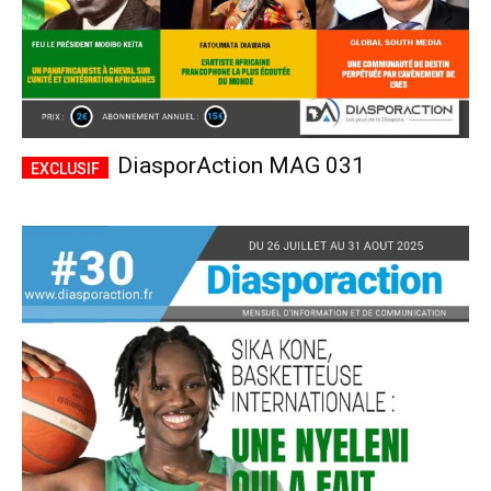
DiasporAction MAG 031