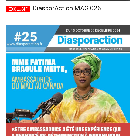
DiasporAction MAG 026
Accès complet
$
22
/ an
placeholder text
Le magazine
Tous les articles
Annonces
ANNUEL
MENSUEL