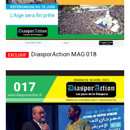
DiasporAction MAG 018