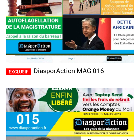
DiasporAction MAG 016