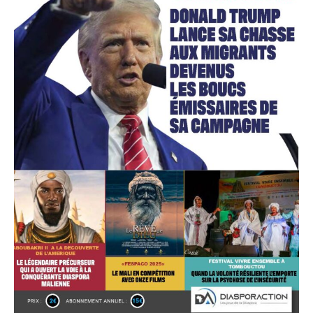
Accès gratuit
Gratuit
/accès limité
Quelques articles
Annonces
Tous les articles
Le magazine
CHOISIR LE FORFAIT