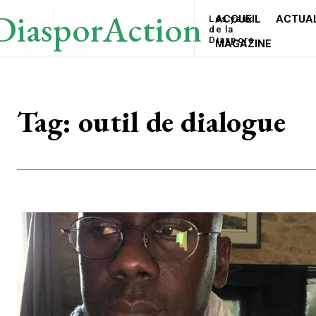
DiasporAction
ACCUEIL
ACTUAL
Les yeux
de la
Diaspora
MAGAZINE
Tag:
outil de dialogue