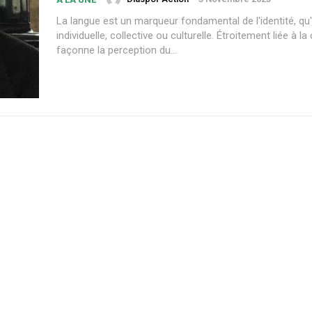
La langue est un marqueur fondamental de l'identité, qu'e
individuelle, collective ou culturelle. Étroitement liée à la 
façonne la perception du...
Plans d'abonnement