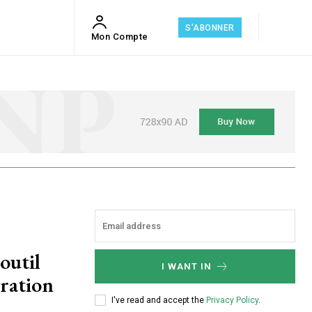
S'ABONNER
Mon Compte
util
I WANT IN
gration
I've read and accept the
Privacy Policy
.