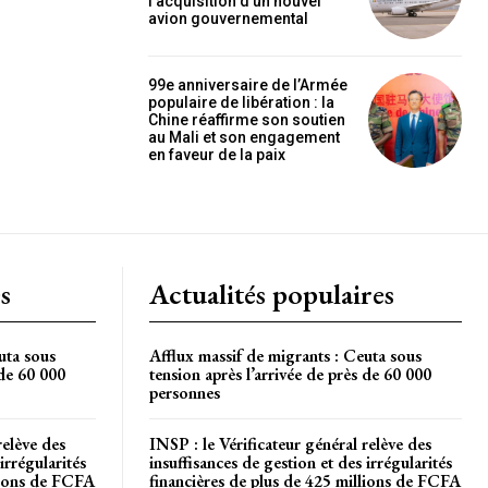
l’acquisition d’un nouvel
OISIR LE FORFAIT
avion gouvernemental
99e anniversaire de l’Armée
populaire de libération : la
Chine réaffirme son soutien
au Mali et son engagement
en faveur de la paix
s
Actualités populaires
uta sous
Afflux massif de migrants : Ceuta sous
 de 60 000
tension après l’arrivée de près de 60 000
personnes
relève des
INSP : le Vérificateur général relève des
irrégularités
insuffisances de gestion et des irrégularités
llions de FCFA
financières de plus de 425 millions de FCFA