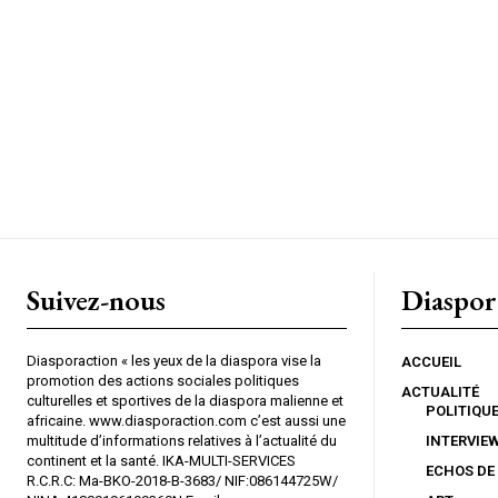
Suivez-nous
Diaspor
Diasporaction « les yeux de la diaspora vise la
ACCUEIL
promotion des actions sociales politiques
ACTUALITÉ
culturelles et sportives de la diaspora malienne et
POLITIQU
africaine. www.diasporaction.com c’est aussi une
multitude d’informations relatives à l’actualité du
INTERVIE
continent et la santé. IKA-MULTI-SERVICES
ECHOS DE
R.C.R.C: Ma-BKO-2018-B-3683/ NIF:086144725W/