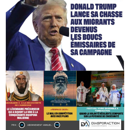
Accès gratuit
Gratuit
/accès limité
Quelques articles
Annonces
Tous les articles
Le magazine
CHOISIR LE FORFAIT