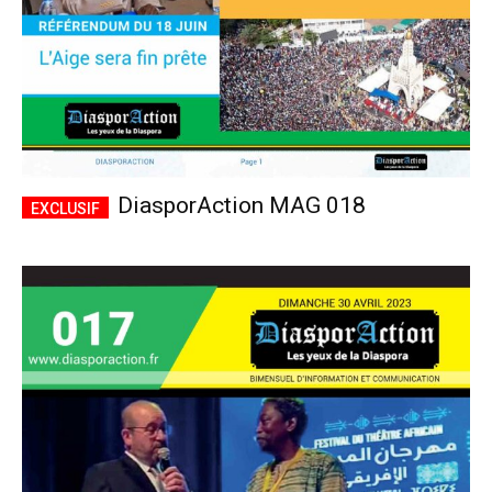
DiasporAction MAG 018