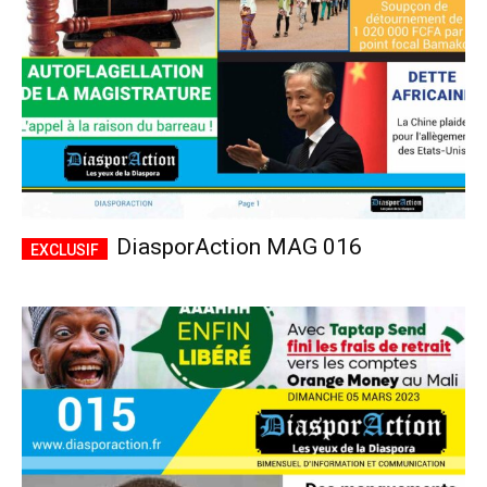
DiasporAction MAG 016