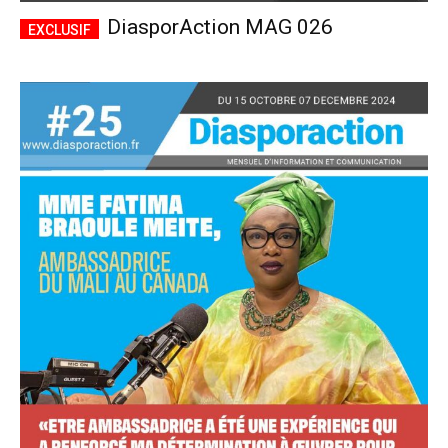
DiasporAction MAG 026
Accès complet
$
22
/ an
placeholder text
Le magazine
Tous les articles
Annonces
ANNUEL
MENSUEL