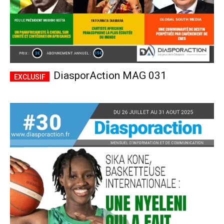
DiasporAction MAG 031