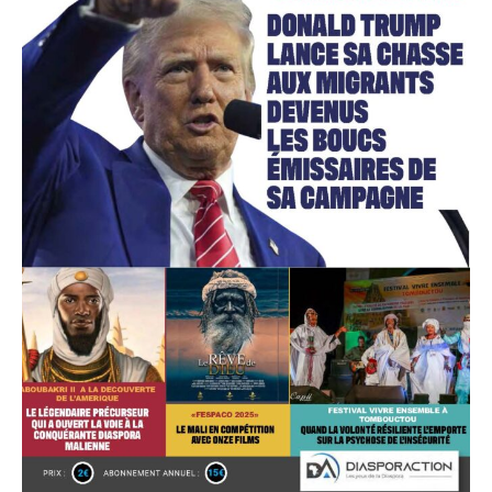
Accès gratuit
Gratuit
/accès limité
Quelques articles
Annonces
Tous les articles
Le magazine
CHOISIR LE FORFAIT