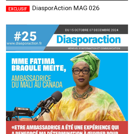
DiasporAction MAG 026
Accès complet
$
22
/ an
placeholder text
Le magazine
Tous les articles
Annonces
ANNUEL
MENSUEL