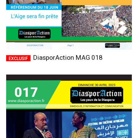
DiasporAction MAG 018