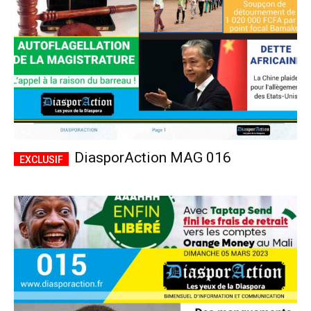
DiasporAction MAG 016