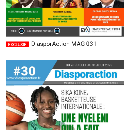
DiasporAction MAG 031