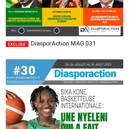
DiasporAction MAG 031