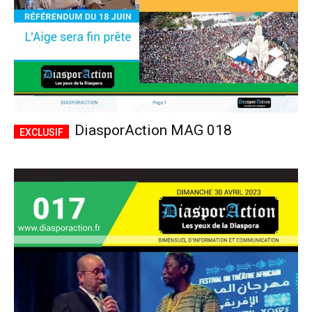
DiasporAction MAG 018