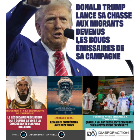
Accès gratuit
Gratuit
/accès limité
Quelques articles
Annonces
Tous les articles
Le magazine
CHOISIR LE FORFAIT