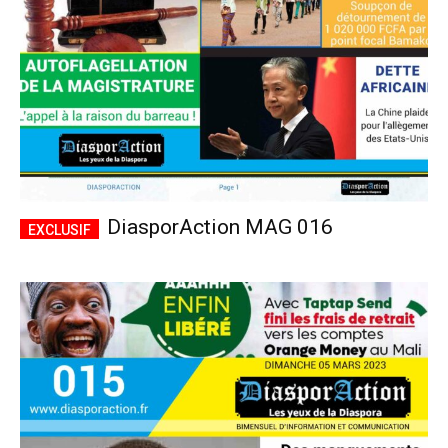
DiasporAction MAG 016