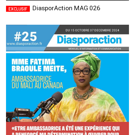
DiasporAction MAG 026
Accès complet
$
22
/ an
placeholder text
Le magazine
Tous les articles
Annonces
ANNUEL
MENSUEL