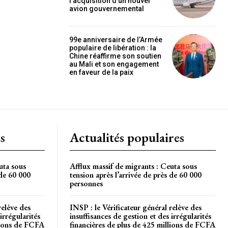
l’acquisition d’un nouvel
OISIR LE FORFAIT
avion gouvernemental
99e anniversaire de l’Armée
populaire de libération : la
Chine réaffirme son soutien
au Mali et son engagement
en faveur de la paix
s
Actualités populaires
uta sous
Afflux massif de migrants : Ceuta sous
 de 60 000
tension après l’arrivée de près de 60 000
personnes
relève des
INSP : le Vérificateur général relève des
irrégularités
insuffisances de gestion et des irrégularités
llions de FCFA
financières de plus de 425 millions de FCFA