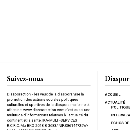
Suivez-nous
Diaspor
Diasporaction « les yeux de la diaspora vise la
ACCUEIL
promotion des actions sociales politiques
ACTUALITÉ
culturelles et sportives de la diaspora malienne et
POLITIQU
africaine. www.diasporaction.com c’est aussi une
multitude d’informations relatives à l’actualité du
INTERVIE
continent et la santé. IKA-MULTI-SERVICES
ECHOS DE
R.C.R.C: Ma-BKO-2018-B-3683/ NIF:086144725W/