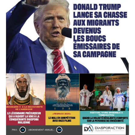
Accès gratuit
Gratuit
/accès limité
Quelques articles
Annonces
Tous les articles
Le magazine
CHOISIR LE FORFAIT