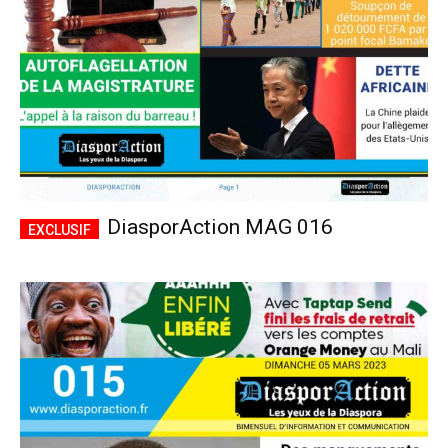
DiasporAction MAG 016