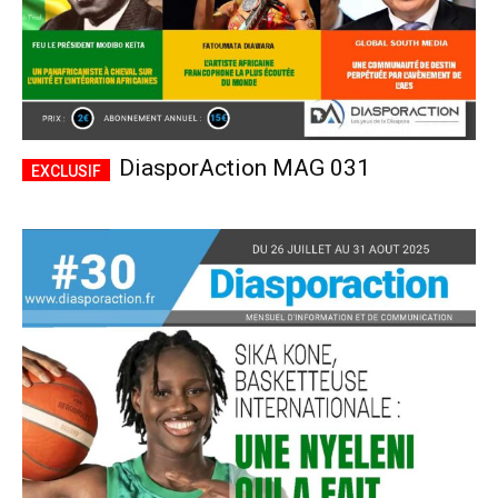
DiasporAction MAG 031