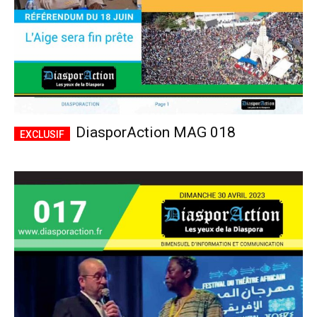
DiasporAction MAG 018