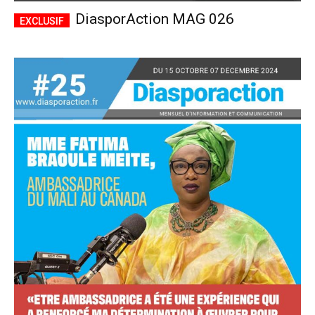
DiasporAction MAG 026
Accès complet
$
22
/ an
placeholder text
Le magazine
Tous les articles
Annonces
ANNUEL
MENSUEL