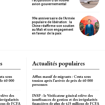
l’acquisition d’un nouvel
OISIR LE FORFAIT
avion gouvernemental
99e anniversaire de l’Armée
populaire de libération : la
Chine réaffirme son soutien
au Mali et son engagement
en faveur de la paix
s
Actualités populaires
uta sous
Afflux massif de migrants : Ceuta sous
 de 60 000
tension après l’arrivée de près de 60 000
personnes
relève des
INSP : le Vérificateur général relève des
irrégularités
insuffisances de gestion et des irrégularités
llions de FCFA
financières de plus de 425 millions de FCFA