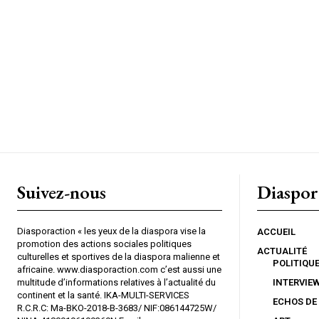
Suivez-nous
Diaspor
Diasporaction « les yeux de la diaspora vise la
ACCUEIL
promotion des actions sociales politiques
ACTUALITÉ
culturelles et sportives de la diaspora malienne et
POLITIQU
africaine. www.diasporaction.com c’est aussi une
multitude d’informations relatives à l’actualité du
INTERVIE
continent et la santé. IKA-MULTI-SERVICES
ECHOS DE
R.C.R.C: Ma-BKO-2018-B-3683/ NIF:086144725W/