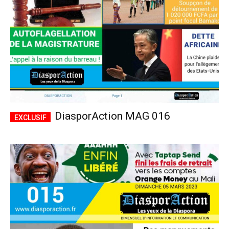
DiasporAction MAG 016