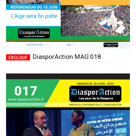
DiasporAction MAG 018