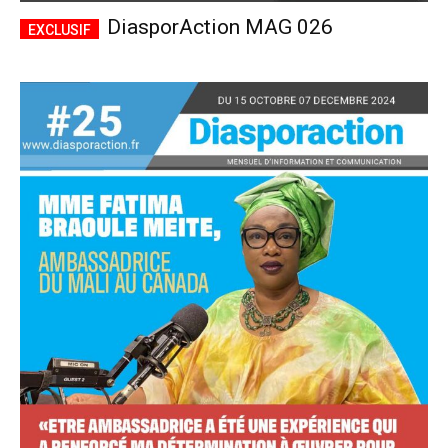
DiasporAction MAG 026
Accès complet
$
22
/ an
placeholder text
Le magazine
Tous les articles
Annonces
ANNUEL
MENSUEL