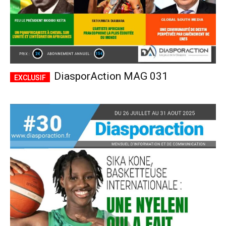
DiasporAction MAG 031