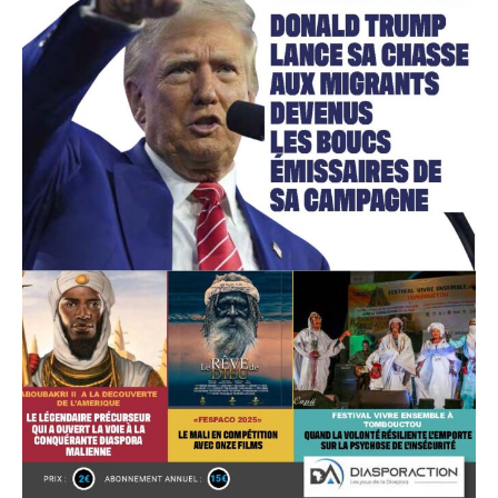
Accès gratuit
Gratuit
/accès limité
Quelques articles
Annonces
Tous les articles
Le magazine
CHOISIR LE FORFAIT