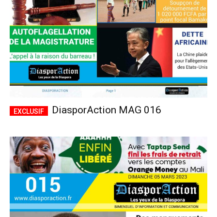
DiasporAction MAG 016