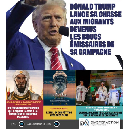
Accès gratuit
Gratuit
/accès limité
Quelques articles
Annonces
Tous les articles
Le magazine
CHOISIR LE FORFAIT