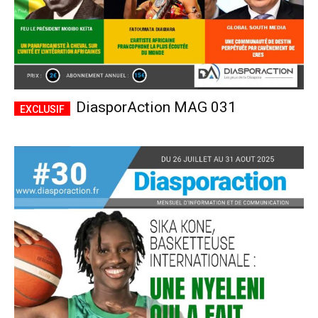
DiasporAction MAG 031