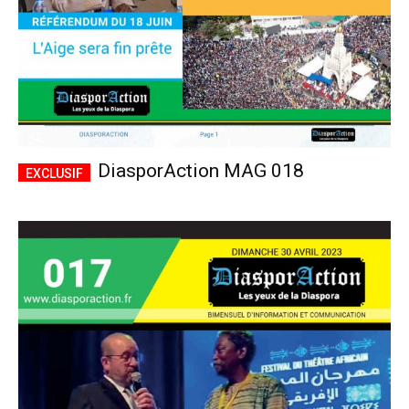
DiasporAction MAG 018