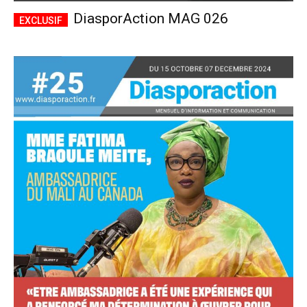
DiasporAction MAG 026
Accès complet
$
22
/ an
placeholder text
Le magazine
Tous les articles
Annonces
ANNUEL
MENSUEL