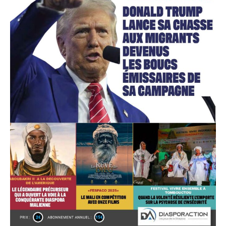
Accès gratuit
Gratuit
/accès limité
Quelques articles
Annonces
Tous les articles
Le magazine
CHOISIR LE FORFAIT