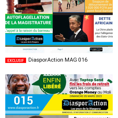
DiasporAction MAG 016