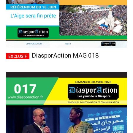
DiasporAction MAG 018