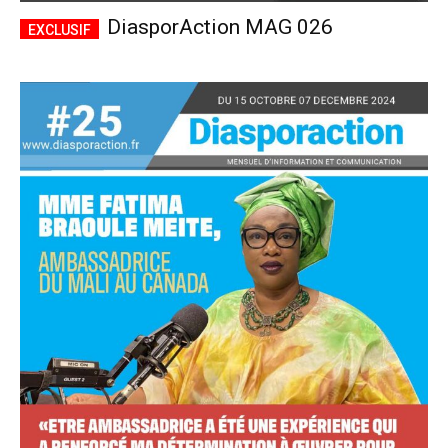
DiasporAction MAG 026
Accès complet
$
22
/ an
placeholder text
Le magazine
Tous les articles
Annonces
ANNUEL
MENSUEL