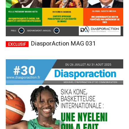
DiasporAction MAG 031