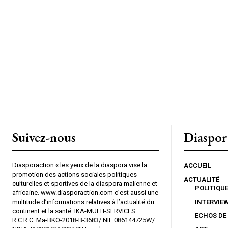
Suivez-nous
Diaspor
Diasporaction « les yeux de la diaspora vise la
ACCUEIL
promotion des actions sociales politiques
ACTUALITÉ
culturelles et sportives de la diaspora malienne et
POLITIQU
africaine. www.diasporaction.com c’est aussi une
multitude d’informations relatives à l’actualité du
INTERVIE
continent et la santé. IKA-MULTI-SERVICES
ECHOS DE
R.C.R.C: Ma-BKO-2018-B-3683/ NIF:086144725W/