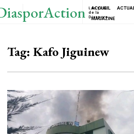
DiasporAction
ACCUEIL
ACTUAL
Les yeux
de la
Diaspora
MAGAZINE
Tag:
Kafo Jiguinew