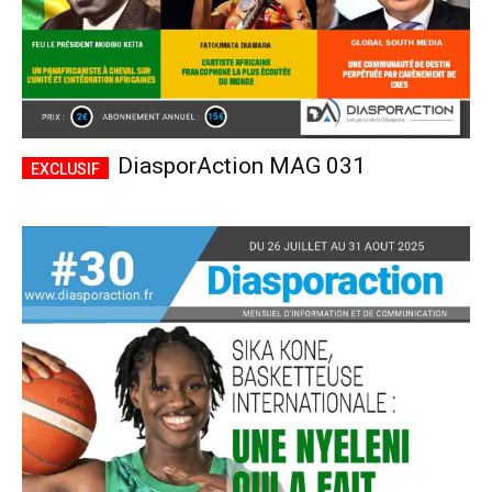
DiasporAction MAG 031