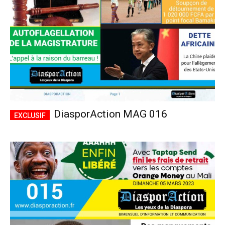
DiasporAction MAG 016