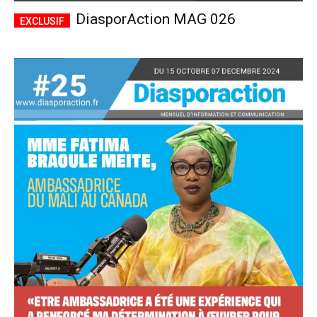
DiasporAction MAG 026
Accès complet
$
22
/ an
placeholder text
Le magazine
Tous les articles
Annonces
ANNUEL
MENSUEL