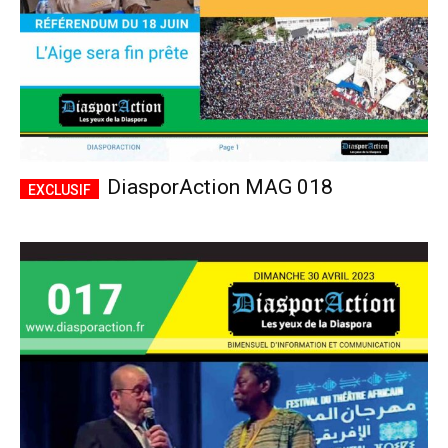
DiasporAction MAG 018