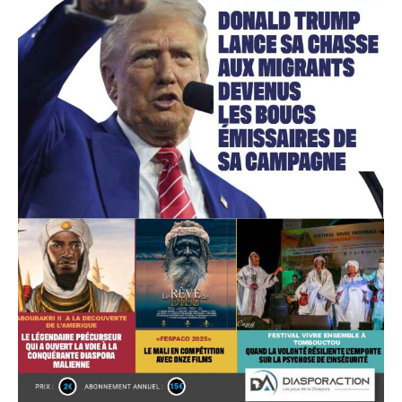
Accès gratuit
Gratuit
/accès limité
Quelques articles
Annonces
Tous les articles
Le magazine
CHOISIR LE FORFAIT