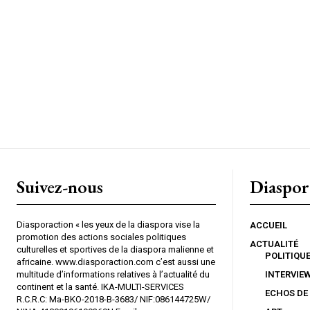
Suivez-nous
Diaspor
Diasporaction « les yeux de la diaspora vise la
ACCUEIL
promotion des actions sociales politiques
ACTUALITÉ
culturelles et sportives de la diaspora malienne et
POLITIQU
africaine. www.diasporaction.com c’est aussi une
multitude d’informations relatives à l’actualité du
INTERVIE
continent et la santé. IKA-MULTI-SERVICES
ECHOS DE
R.C.R.C: Ma-BKO-2018-B-3683/ NIF:086144725W/