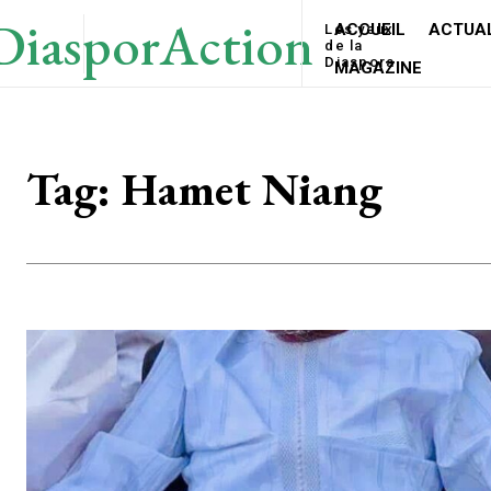
DiasporAction
ACCUEIL
ACTUAL
Les yeux
de la
Diaspora
MAGAZINE
Tag:
Hamet Niang