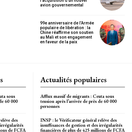
l’acquisition d’un nouvel
OISIR LE FORFAIT
avion gouvernemental
99e anniversaire de l’Armée
populaire de libération : la
Chine réaffirme son soutien
au Mali et son engagement
en faveur de la paix
s
Actualités populaires
uta sous
Afflux massif de migrants : Ceuta sous
 de 60 000
tension après l’arrivée de près de 60 000
personnes
relève des
INSP : le Vérificateur général relève des
irrégularités
insuffisances de gestion et des irrégularités
llions de FCFA
financières de plus de 425 millions de FCFA