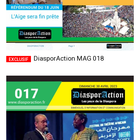
DiasporAction MAG 018