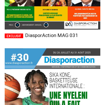
DiasporAction MAG 031