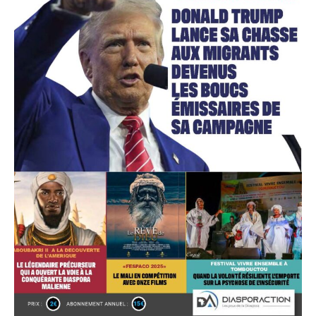
Accès gratuit
Gratuit
/accès limité
Quelques articles
Annonces
Tous les articles
Le magazine
CHOISIR LE FORFAIT