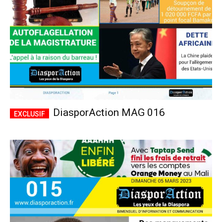
DiasporAction MAG 016