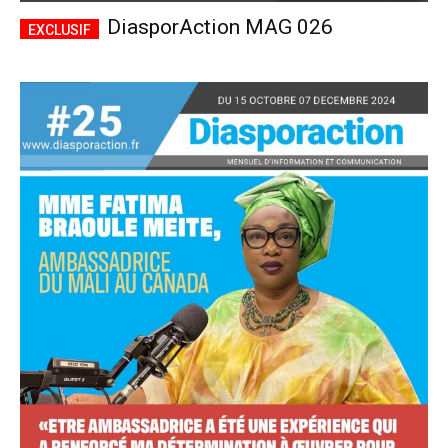
DiasporAction MAG 026
Accès complet
$
22
/ an
placeholder text
Le magazine
Tous les articles
Annonces
ANNUEL
MENSUEL