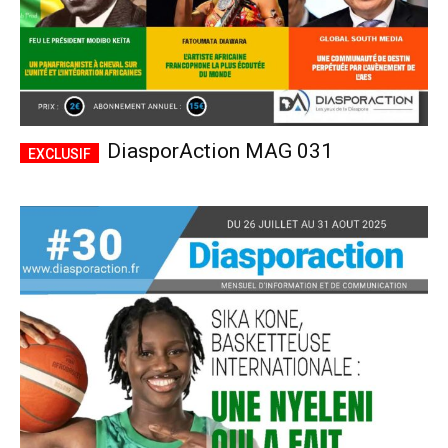
DiasporAction MAG 031