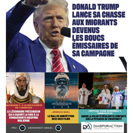
Accès gratuit
Gratuit
/accès limité
Quelques articles
Annonces
Tous les articles
Le magazine
CHOISIR LE FORFAIT