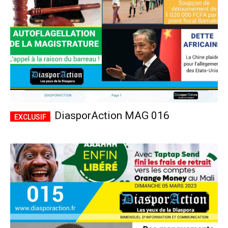
DiasporAction MAG 016