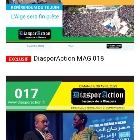
DiasporAction MAG 018