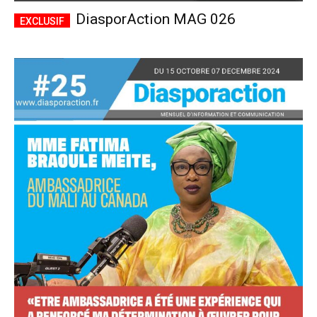
DiasporAction MAG 026
Accès complet
$
22
/ an
placeholder text
Le magazine
Tous les articles
Annonces
ANNUEL
MENSUEL