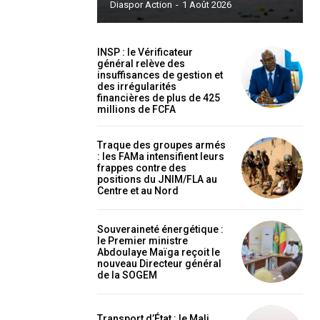
Diaspor Action
-
1 Août 2026
INSP : le Vérificateur
général relève des
insuffisances de gestion et
des irrégularités
financières de plus de 425
holder text
millions de FCFA
Traque des groupes armés
: les FAMa intensifient leurs
frappes contre des
positions du JNIM/FLA au
Centre et au Nord
Souveraineté énergétique :
le Premier ministre
Abdoulaye Maïga reçoit le
nouveau Directeur général
EL
MENSUEL
de la SOGEM
Transport d’État : le Mali