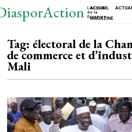
DiasporAction
ACCUEIL
ACTUAL
Les yeux
de la
Diaspora
MAGAZINE
Tag:
électoral de la Ch
de commerce et d’indust
Mali